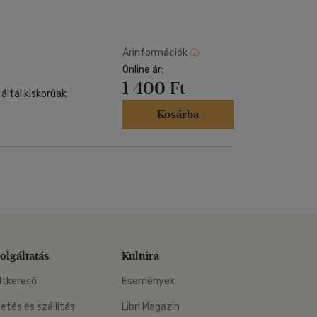
Kártya
Vallás, mitológia
m
Képeslap
és Természet
yv
Naptár
Árinformációk
k
Online ár:
Papír, írószer
1 400 Ft
ok
által kiskorúak
Kosárba
olgáltatás
Kultúra
ltkereső
Események
zetés és szállítás
Libri Magazin