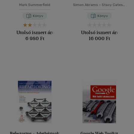
Mark Summerfield
Simon Abrams
-
Stacy Cates
-
Dan Moughamian
Könyv
Könyv
Utolsó ismert ár:
Utolsó ismert ár:
6 980 Ft
16 000 Ft
Refactoring - Adatbázisok
Google Web Toolkit