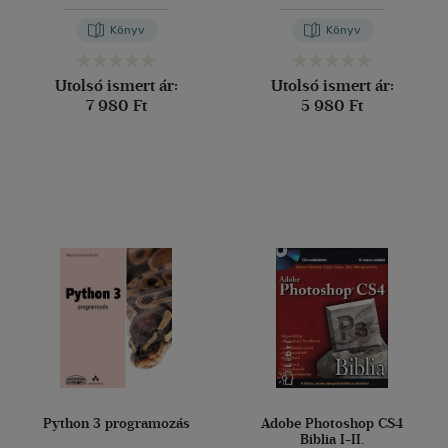
Bowbeer
-
Brian Goetz
-
David
Holmes
-
Doug Lea
-
Tim
Könyv
Könyv
Peierls
Utolsó ismert ár:
Utolsó ismert ár:
7 980 Ft
5 980 Ft
Python 3 programozás
Adobe Photoshop CS4
Biblia I-II.