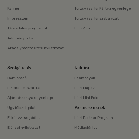
Karrier
Törzsvásárlói Kártya egyenlege
Impresszum
Törzsvásárlói szabályzat
Társadalmi programok
Libri App
Adományozás
Akadálymentesítési nyilatkozat
Szolgáltatás
Kultúra
Boltkereső
Események
Fizetés és szállítás
Libri Magazin
Ajándékkártya egyenlege
Libri Mini Polc
Partnereinknek
Ügyfélszolgálat
E-könyv-segédlet
Libri Partner Program
Elállási nyilatkozat
Médiaajánlat