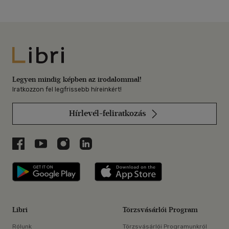
Libri
Legyen mindig képben az irodalommal!
Iratkozzon fel legfrissebb híreinkért!
Hírlevél-feliratkozás
Libri a Facebookon
Libri a Youtube-on
Libri az Instagramon
Libri a LinkedInen
Libri applikáció Szerezd meg: Google P
Libri applikáció 
Libri
Törzsvásárlói Program
Rólunk
Törzsvásárlói Programunkról