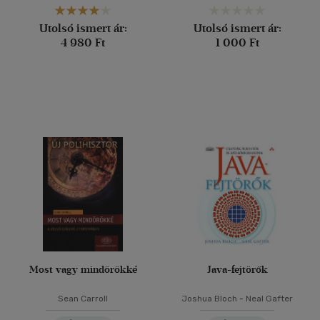
Utolsó ismert ár:
Utolsó ismert ár:
4 980 Ft
1 000 Ft
Most vagy mindörökké
Java-fejtörők
Sean Carroll
Joshua Bloch
-
Neal Gafter