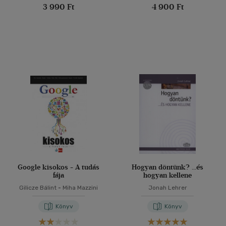
3 990 Ft
4 900 Ft
Google kisokos - A tudás
Hogyan döntünk? ...és
fája
hogyan kellene
Gilicze Bálint
-
Miha Mazzini
Jonah Lehrer
Könyv
Könyv