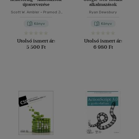
újratervezése
alkalmazások
Scott W. Ambler
-
Pramod J.
Ryan Dewsbury
Sadalage
Könyv
Könyv
Utolsó ismert ár:
Utolsó ismert ár:
5 500 Ft
6 980 Ft