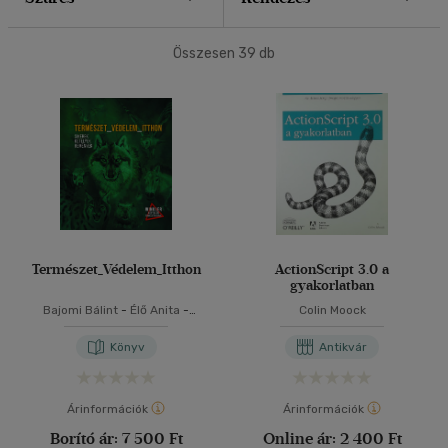
40 db / oldal
Összesen
39
db
Alkalmaz
Természet_Védelem_Itthon
ActionScript 3.0 a
gyakorlatban
Bajomi Bálint
-
Élő Anita
-
Colin Moock
Gilicze Bálint
-
Jeki Gabriella
-
Lugosi Péter
-
Nagy Nikoletta
Könyv
Antikvár
-
Winkler Róbert
Árinformációk
Árinformációk
Borító ár:
7 500 Ft
Online ár:
2 400 Ft