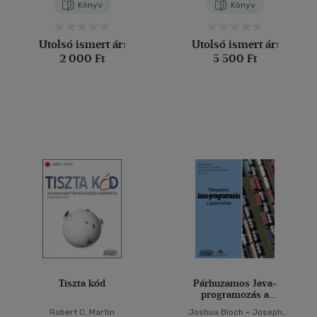
Könyv
Könyv
Utolsó ismert ár:
Utolsó ismert ár:
2 000 Ft
5 500 Ft
Tiszta kód
Párhuzamos Java-
programozás a
gyakorlatban
Robert C. Martin
Joshua Bloch
-
Joseph