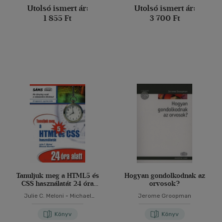
Utolsó ismert ár:
Utolsó ismert ár:
1 855 Ft
3 700 Ft
Tanuljuk meg a HTML5 és
Hogyan gondolkodnak az
CSS használatát 24 óra
orvosok?
alatt
Julie C. Meloni
-
Michael
Jerome Groopman
Morrison
Könyv
Könyv