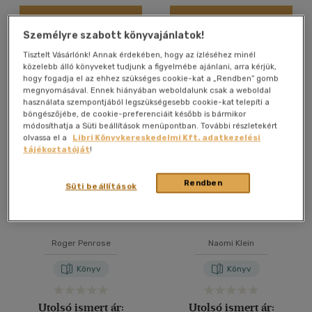
Kosárba
Kosárba
Személyre szabott könyvajánlatok!
Tisztelt Vásárlónk! Annak érdekében, hogy az ízléséhez minél
közelebb álló könyveket tudjunk a figyelmébe ajánlani, arra kérjük,
hogy fogadja el az ehhez szükséges cookie-kat a „Rendben” gomb
megnyomásával. Ennek hiányában weboldalunk csak a weboldal
használata szempontjából legszükségesebb cookie-kat telepíti a
böngészőjébe, de cookie-preferenciáit később is bármikor
módosíthatja a Süti beállítások menüpontban. További részletekért
olvassa el a
Libri Könyvkereskedelmi Kft. adatkezelési
tájékoztatóját
!
Rendben
Süti beállítások
Az idő ciklusai
Sokkdoktrína
Roger Penrose
Naomi Klein
Könyv
Könyv
Utolsó ismert ár:
Utolsó ismert ár: