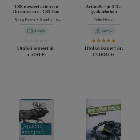
CSS mesteri szinten a
ActionScript 3.0 a
Dreamweaver CS3-ban
gyakorlatban
Greg Rewis
-
Stephanie
Colin Moock
Sullivan
Könyv
Könyv
Utolsó ismert ár:
Utolsó ismert ár:
5 500 Ft
12 000 Ft