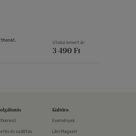
Kártya
Vallás, mitológia
m
Képeslap
és Természet
yv
Naptár
k
Papír, írószer
ok
tthonát,
Utolsó ismert ár:
3 490 Ft
olgáltatás
Kultúra
ltkereső
Események
zetés és szállítás
Libri Magazin