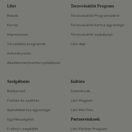
Libri
Törzsvásárlói Program
Rólunk
Törzsvásárlói Programunkról
Karrier
Törzsvásárlói Kártya egyenlege
Impresszum
Törzsvásárlói szabályzat
Társadalmi programok
Libri App
Adományozás
Akadálymentesítési nyilatkozat
Szolgáltatás
Kultúra
Boltkereső
Események
Fizetés és szállítás
Libri Magazin
Ajándékkártya egyenlege
Libri Mini Polc
Partnereinknek
Ügyfélszolgálat
E-könyv-segédlet
Libri Partner Program