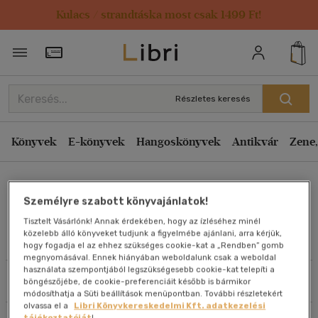
Kulacs / strandtáska most csak 1499 Ft!
Rendezés
Törzsvásárlói Kártya adatai
Rendezés
Kiadás éve szerint csökkenő
Részletes keresés
Kiadás éve szerint növekvő
Ár szerint csökkenő
Könyvek
E-könyvek
Hangoskönyvek
Antikvár
Zene,
Ár szerint növekvő
Géber László
Eladott darabszám szerint csökkenő
Személyre szabott könyvajánlatok!
Eladott darabszám szerint növekvő
Tisztelt Vásárlónk! Annak érdekében, hogy az ízléséhez minél
Cím szerint A-Z
közelebb álló könyveket tudjunk a figyelmébe ajánlani, arra kérjük,
Művei
hogy fogadja el az ehhez szükséges cookie-kat a „Rendben” gomb
Szerző szerint A-Z
megnyomásával. Ennek hiányában weboldalunk csak a weboldal
használata szempontjából legszükségesebb cookie-kat telepíti a
Szűrés
Rendezés
böngészőjébe, de cookie-preferenciáit később is bármikor
Megjelenítés
módosíthatja a Süti beállítások menüpontban. További részletekért
olvassa el a
Libri Könyvkereskedelmi Kft. adatkezelési
20 db / oldal
tájékoztatóját
!