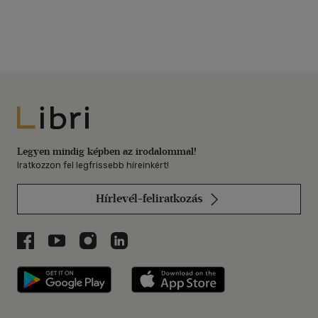
Libri
Legyen mindig képben az irodalommal!
Iratkozzon fel legfrissebb híreinkért!
Hírlevél-feliratkozás
Libri a Facebookon
Libri a Youtube-on
Libri az Instagramon
Libri a LinkedInen
Libri applikáció Szerezd meg: Google P
Libri applikáció 