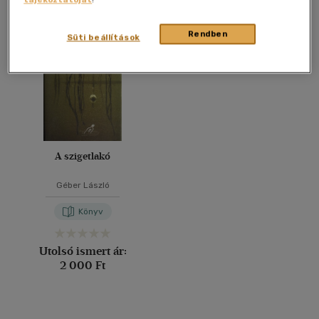
Összesen
1
db
40 db / oldal
Rendben
Süti beállítások
Alkalmaz
A szigetlakó
Géber László
Könyv
Utolsó ismert ár:
2 000 Ft