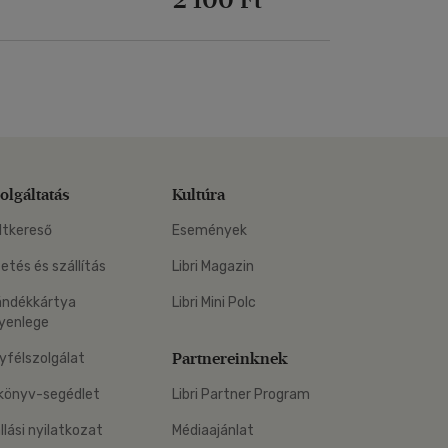
olgáltatás
Kultúra
ltkereső
Események
zetés és szállítás
Libri Magazin
ándékkártya
Libri Mini Polc
yenlege
Partnereinknek
yfélszolgálat
könyv-segédlet
Libri Partner Program
állási nyilatkozat
Médiaajánlat