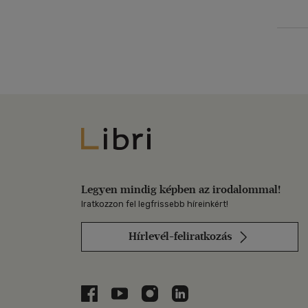
Libri
Legyen mindig képben az irodalommal!
Iratkozzon fel legfrissebb híreinkért!
Hírlevél-feliratkozás
Libri a Facebookon
Libri a Youtube-on
Libri az Instagramon
Libri a LinkedInen