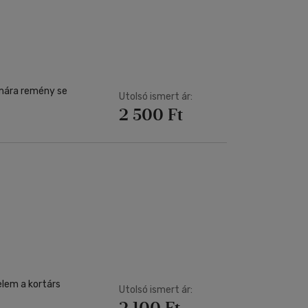
Kártya
Vallás, mitológia
m
Képeslap
és Természet
yv
Naptár
k
Papír, írószer
ok
Utolsó ismert ár:
2 500 Ft
yelem a kortárs
Utolsó ismert ár:
2 100 Ft