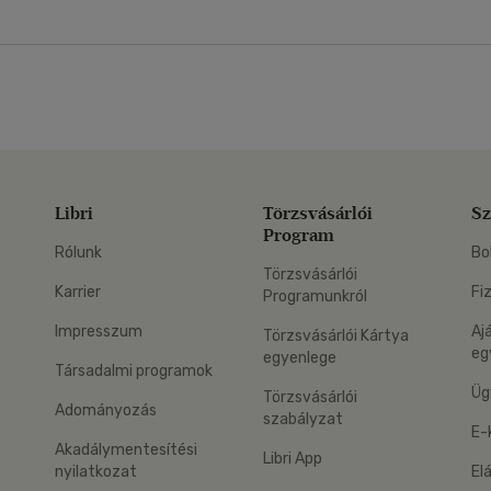
Libri
Törzsvásárlói
Sz
Program
Rólunk
Bo
Törzsvásárlói
Karrier
Fi
Programunkról
Impresszum
Aj
Törzsvásárlói Kártya
eg
egyenlege
Társadalmi programok
Üg
Törzsvásárlói
Adományozás
szabályzat
E-
Akadálymentesítési
Libri App
nyilatkozat
El