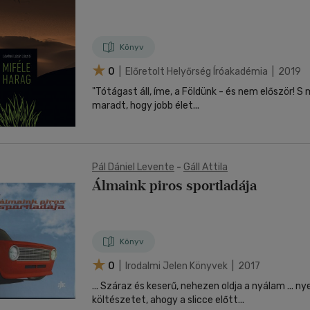
nyelvű
Egyéb áru,
jaink, bulvár, politika
jaink, bulvár, politika
Sport, természetjárás
Ismeretterjesztő
Nyelvkönyv, szótár, idegen nyelvű
Hangzóanyag
Történelem
Szatíra
Történelem
Térkép
Történele
szolgáltatás
Pénz, gazdaság, üzleti élet
lvkönyv, szótár, idegen nyelvű
lvkönyv, szótár, idegen nyelvű
Számítástechnika, internet
Játékfilm
Pénz, gazdaság, üzleti élet
Papír, írószer
Tudomány és Természet
Színház
Tudomány és Természet
Naptár
Tudomány 
E-hangoskön
Sport, természetjárás
Könyv
Kaland
Természetfilm
Kártya
Utazás
Társasjátéko
0
| Előretolt Helyőrség Íróakadémia | 2019
Kötelező
Thriller,Pszicho-
Kreatív játék
olvasmányok-
thriller
"Tótágast áll, íme, a Földünk - és nem először! S mára remény se
filmfeld.
maradt, hogy jobb élet...
Történelmi
Krimi
Tv-sorozatok
Misztikus
Pál Dániel Levente
-
Gáll Attila
Álmaink piros sportladája
Könyv
0
| Irodalmi Jelen Könyvek | 2017
... Száraz és keserű, nehezen oldja a nyálam ... n
költészetet, ahogy a slicce előtt...