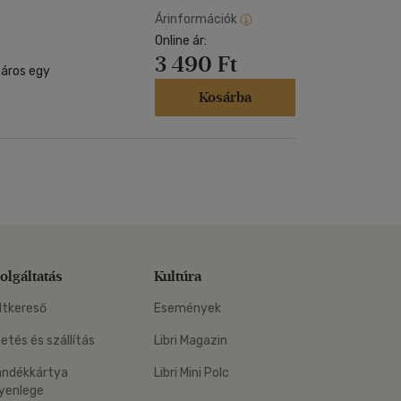
Árinformációk
Online ár:
3 490 Ft
táros egy
Kosárba
olgáltatás
Kultúra
ltkereső
Események
zetés és szállítás
Libri Magazin
ándékkártya
Libri Mini Polc
yenlege