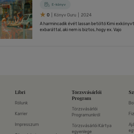
E-könyv
0
| Könyv Guru | 2024
A harmincadik évét lassan betöltő Kimi exkönyv
exbaráttal, aki nem is biztos, hogy ex. Vajo
Libri
Törzsvásárlói
Sz
Program
Rólunk
Bo
Törzsvásárlói
Karrier
Fi
Programunkról
Impresszum
Aj
Törzsvásárlói Kártya
eg
egyenlege