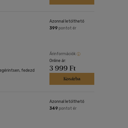
Azonnal letölthető
399
pontot ér
Árinformációk
Online ár:
3 999 Ft
megérintsen, fedezd
Kosárba
Azonnal letölthető
349
pontot ér