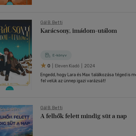
Gál B. Betti
Karácsony, imádom-utálom
E-könyv
0
| Eleven Kiadó | 2024
Engedd, hogy Lara és Max találkozása téged is 
fel velük az ünnep igazi varázsát!
Gál B. Betti
A felhők felett mindig süt a nap