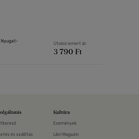
Kártya
Vallás, mitológia
m
Képeslap
és Természet
yv
Naptár
k
Papír, írószer
ok
s Nyugat-
Utolsó ismert ár:
3 790 Ft
olgáltatás
Kultúra
ltkereső
Események
zetés és szállítás
Libri Magazin