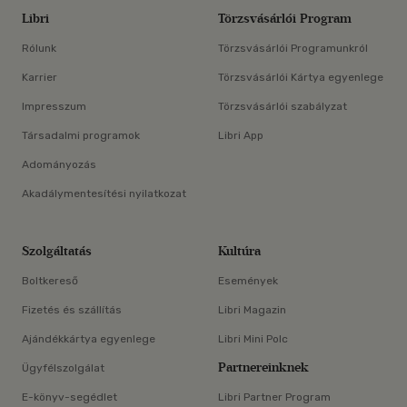
Libri
Törzsvásárlói Program
Rólunk
Törzsvásárlói Programunkról
Karrier
Törzsvásárlói Kártya egyenlege
Impresszum
Törzsvásárlói szabályzat
Társadalmi programok
Libri App
Adományozás
Akadálymentesítési nyilatkozat
Szolgáltatás
Kultúra
Boltkereső
Események
Fizetés és szállítás
Libri Magazin
Ajándékkártya egyenlege
Libri Mini Polc
Partnereinknek
Ügyfélszolgálat
E-könyv-segédlet
Libri Partner Program