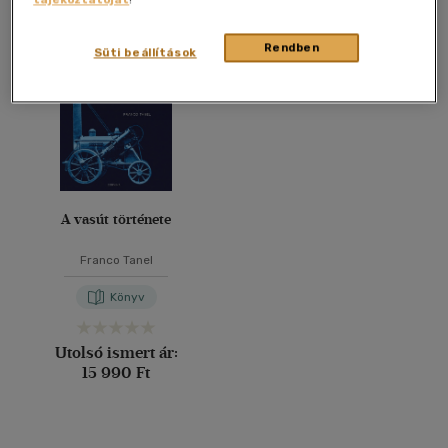
Összesen
1
db
40 db / oldal
Rendben
Süti beállítások
Alkalmaz
A vasút története
Franco Tanel
Könyv
Utolsó ismert ár:
15 990 Ft