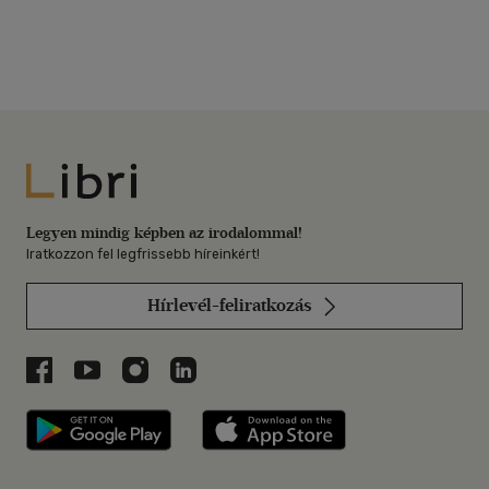
Libri
Legyen mindig képben az irodalommal!
Iratkozzon fel legfrissebb híreinkért!
Hírlevél-feliratkozás
Libri a Facebookon
Libri a Youtube-on
Libri az Instagramon
Libri a LinkedInen
Libri applikáció Szerezd meg: Google P
Libri applikáció 