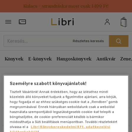
Kulacs / strandtáska most csak 1499 Ft!
Rendezés
Törzsvásárlói Kártya adatai
Rendezés
Kiadás éve szerint csökkenő
Részletes keresés
Kiadás éve szerint növekvő
Ár szerint csökkenő
Könyvek
E-könyvek
Hangoskönyvek
Antikvár
Zene,
Ár szerint növekvő
Franco Tanel
Eladott darabszám szerint csökkenő
Személyre szabott könyvajánlatok!
Eladott darabszám szerint növekvő
Tisztelt Vásárlónk! Annak érdekében, hogy az ízléséhez minél
Cím szerint A-Z
közelebb álló könyveket tudjunk a figyelmébe ajánlani, arra kérjük,
Művei
hogy fogadja el az ehhez szükséges cookie-kat a „Rendben” gomb
Szerző szerint A-Z
megnyomásával. Ennek hiányában weboldalunk csak a weboldal
használata szempontjából legszükségesebb cookie-kat telepíti a
Szűrés
Rendezés
böngészőjébe, de cookie-preferenciáit később is bármikor
Megjelenítés
módosíthatja a Süti beállítások menüpontban. További részletekért
olvassa el a
Libri Könyvkereskedelmi Kft. adatkezelési
20 db / oldal
tájékoztatóját
!