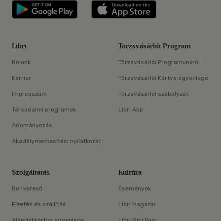
Libri applikáció Szerezd meg: Google P
Libri applikáció 
Libri
Törzsvásárlói Program
Rólunk
Törzsvásárlói Programunkról
Karrier
Törzsvásárlói Kártya egyenlege
Impresszum
Törzsvásárlói szabályzat
Társadalmi programok
Libri App
Adományozás
Akadálymentesítési nyilatkozat
Szolgáltatás
Kultúra
Boltkereső
Események
Fizetés és szállítás
Libri Magazin
Ajándékkártya egyenlege
Libri Mini Polc