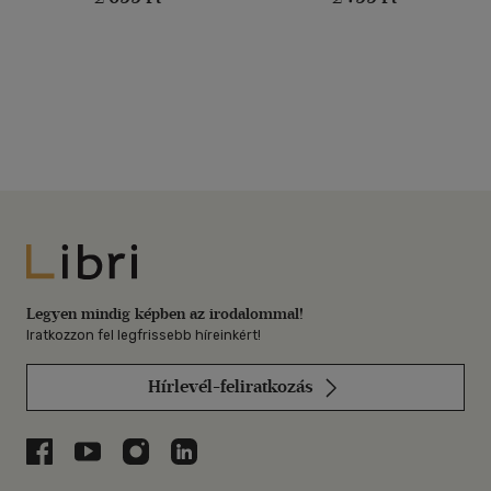
Libri
Legyen mindig képben az irodalommal!
Iratkozzon fel legfrissebb híreinkért!
Hírlevél-feliratkozás
Libri a Facebookon
Libri a Youtube-on
Libri az Instagramon
Libri a LinkedInen