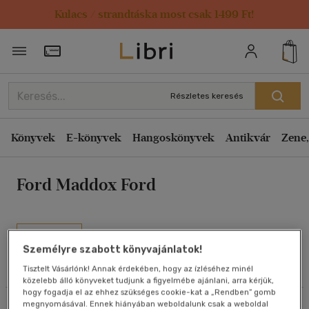
Kulacs / strandtáska most csak 1499 Ft!
Rendezés
Törzsvásárlói Kártya adatai
Rendezés
Kiadás éve szerint csökkenő
Részletes keresés
Kiadás éve szerint növekvő
Ár szerint csökkenő
Könyvek
E-könyvek
Hangoskönyvek
Antikvár
Zene,
Ár szerint növekvő
Ford Maddox Ford
Eladott darabszám szerint csökkenő
Eladott darabszám szerint növekvő
Cím szerint A-Z
Művei
Szerző szerint A-Z
Személyre szabott könyvajánlatok!
Tisztelt Vásárlónk! Annak érdekében, hogy az ízléséhez minél
Olvasói vélemények
közelebb álló könyveket tudjunk a figyelmébe ajánlani, arra kérjük,
Megjelenítés
hogy fogadja el az ehhez szükséges cookie-kat a „Rendben” gomb
megnyomásával. Ennek hiányában weboldalunk csak a weboldal
Szűrés
Rendezés
20 db / oldal