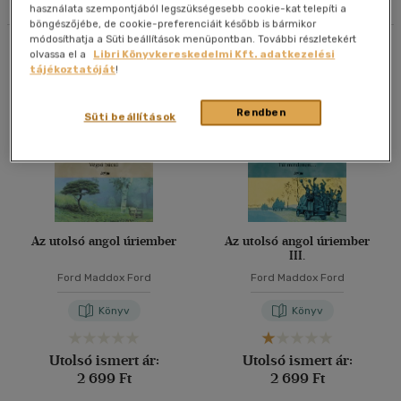
használata szempontjából legszükségesebb cookie-kat telepíti a
böngészőjébe, de cookie-preferenciáit később is bármikor
40 db / oldal
módosíthatja a Süti beállítások menüpontban. További részletekért
Összesen
4
db
olvassa el a
Libri Könyvkereskedelmi Kft. adatkezelési
tájékoztatóját
!
Alkalmaz
Rendben
Süti beállítások
Az utolsó angol úriember
Az utolsó angol úriember
III.
Ford Maddox Ford
Ford Maddox Ford
Könyv
Könyv
Utolsó ismert ár:
Utolsó ismert ár:
2 699 Ft
2 699 Ft