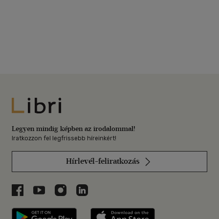
Libri
Legyen mindig képben az irodalommal!
Iratkozzon fel legfrissebb híreinkért!
Hírlevél-feliratkozás
Libri a Facebookon
Libri a Youtube-on
Libri az Instagramon
Libri a LinkedInen
Libri applikáció Szerezd meg: Google P
Libri applikáció 