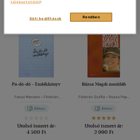
tájékoztatóját
!
40 db / oldal
Összesen
2
db
Rendben
Süti beállítások
Alkalmaz
Pa-dö-dő - Emlékkönyv
Rúzsa Magdi mezítláb
Falusi Mariann
-
Földvári
Földvári Zsófia
-
Rúzsa Papp
Zsófia
-
Lang Györgyi
Mária
Könyv
Könyv
Utolsó ismert ár:
Utolsó ismert ár:
4 500 Ft
2 990 Ft