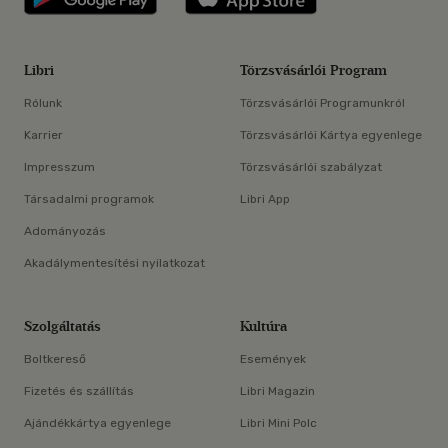
Libri
Törzsvásárlói Program
Rólunk
Törzsvásárlói Programunkról
Karrier
Törzsvásárlói Kártya egyenlege
Impresszum
Törzsvásárlói szabályzat
Társadalmi programok
Libri App
Adományozás
Akadálymentesítési nyilatkozat
Szolgáltatás
Kultúra
Boltkereső
Események
Fizetés és szállítás
Libri Magazin
Ajándékkártya egyenlege
Libri Mini Polc