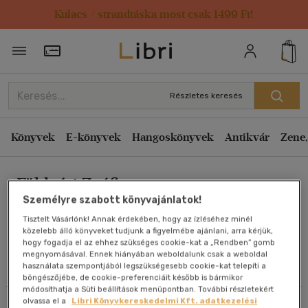
Kulacs / strandtáska most csak 1499 Ft!
Rendezés
Törzsvásárlói Kártya adatai
Rendezés
Kiadás éve szerint csökkenő
Részletes keresés
Kiadás éve szerint növekvő
Ár szerint csökkenő
Könyvek
E-könyvek
Hangoskönyvek
Antikvár
Zene,
Ár szerint növekvő
Földvári Zsófia
Eladott darabszám szerint csökkenő
Személyre szabott könyvajánlatok!
Eladott darabszám szerint növekvő
Tisztelt Vásárlónk! Annak érdekében, hogy az ízléséhez minél
Cím szerint A-Z
közelebb álló könyveket tudjunk a figyelmébe ajánlani, arra kérjük,
Művei
hogy fogadja el az ehhez szükséges cookie-kat a „Rendben” gomb
Szerző szerint A-Z
megnyomásával. Ennek hiányában weboldalunk csak a weboldal
használata szempontjából legszükségesebb cookie-kat telepíti a
Olvasói vélemények
böngészőjébe, de cookie-preferenciáit később is bármikor
Megjelenítés
módosíthatja a Süti beállítások menüpontban. További részletekért
olvassa el a
Libri Könyvkereskedelmi Kft. adatkezelési
Szűrés
Rendezés
20 db / oldal