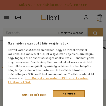
Kulacs / strandtáska most csak 1499 Ft!
Törzsvásárlói Kártya adatai
Részletes keresés
Személyre szabott könyvajánlatok!
Könyvek
E-könyvek
Hangoskönyvek
Antikvár
Zene,
Tisztelt Vásárlónk! Annak érdekében, hogy az ízléséhez minél
közelebb álló könyveket tudjunk a figyelmébe ajánlani, arra kérjük,
hogy fogadja el az ehhez szükséges cookie-kat a „Rendben” gomb
Művei
megnyomásával. Ennek hiányában weboldalunk csak a weboldal
használata szempontjából legszükségesebb cookie-kat telepíti a
Nincs találat
böngészőjébe, de cookie-preferenciáit később is bármikor
módosíthatja a Süti beállítások menüpontban. További részletekért
olvassa el a
Libri Könyvkereskedelmi Kft. adatkezelési
tájékoztatóját
!
Libri
Rendben
Süti beállítások
Legyen mindig képben az irodalommal!