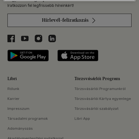
Iratkozzon fel legfrissebb híreinkért!
Hírlevél-feliratkozás
Libri a Facebookon
Libri a Youtube-on
Libri az Instagramon
Libri a LinkedInen
Libri applikáció Szerezd meg: Google P
Libri applikáció 
Libri
Törzsvásárlói Program
Rólunk
Törzsvásárlói Programunkról
Karrier
Törzsvásárlói Kártya egyenlege
Impresszum
Törzsvásárlói szabályzat
Társadalmi programok
Libri App
Adományozás
Akadálymentesítési nyilatkozat