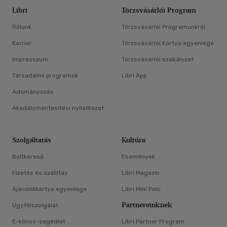
Libri
Törzsvásárlói Program
Rólunk
Törzsvásárlói Programunkról
Karrier
Törzsvásárlói Kártya egyenlege
Impresszum
Törzsvásárlói szabályzat
Társadalmi programok
Libri App
Adományozás
Akadálymentesítési nyilatkozat
Szolgáltatás
Kultúra
Boltkereső
Események
Fizetés és szállítás
Libri Magazin
Ajándékkártya egyenlege
Libri Mini Polc
Partnereinknek
Ügyfélszolgálat
E-könyv-segédlet
Libri Partner Program