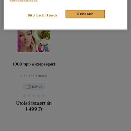
Összesen
1
db
40 db / oldal
Rendben
Süti beállítások
Alkalmaz
1000 tipp a szépségért
Fábián Barbara
Könyv
Utolsó ismert ár:
1 499 Ft