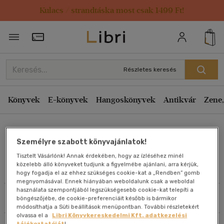
Kulacs / strandtáska most csak 1499 Ft!
Rendezés
Törzsvásárlói Kártya adatai
Rendezés
Kiadás éve szerint csökkenő
Részletes keresés
Kiadás éve szerint növekvő
Ár szerint csökkenő
Könyvek
E-könyvek
Hangoskönyvek
Antikvár
Zene,
Ár szerint növekvő
Fábián Barbara
Eladott darabszám szerint csökkenő
Személyre szabott könyvajánlatok!
Eladott darabszám szerint növekvő
Tisztelt Vásárlónk! Annak érdekében, hogy az ízléséhez minél
Cím szerint A-Z
közelebb álló könyveket tudjunk a figyelmébe ajánlani, arra kérjük,
Művei
hogy fogadja el az ehhez szükséges cookie-kat a „Rendben” gomb
Szerző szerint A-Z
megnyomásával. Ennek hiányában weboldalunk csak a weboldal
használata szempontjából legszükségesebb cookie-kat telepíti a
Szűrés
Rendezés
böngészőjébe, de cookie-preferenciáit később is bármikor
Megjelenítés
módosíthatja a Süti beállítások menüpontban. További részletekért
olvassa el a
Libri Könyvkereskedelmi Kft. adatkezelési
20 db / oldal
tájékoztatóját
!