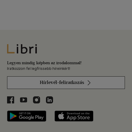
Libri
Legyen mindig képben az irodalommal!
Iratkozzon fel legfrissebb híreinkért!
Hírlevél-feliratkozás
Libri a Facebookon
Libri a Youtube-on
Libri az Instagramon
Libri a LinkedInen
Libri applikáció Szerezd meg: Google P
Libri applikáció 