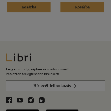
Kosárba
Kosárba
Libri
Legyen mindig képben az irodalommal!
Iratkozzon fel legfrissebb híreinkért!
Hírlevél-feliratkozás
Libri a Facebookon
Libri a Youtube-on
Libri az Instagramon
Libri a LinkedInen