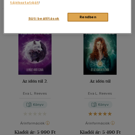
tájékoztatóját
!
40 db / oldal
Összesen
2
db
Rendben
Süti beállítások
Alkalmaz
Az időn túl 2.
Az időn túl
Eva L. Reeves
Eva L. Reeves
Könyv
Könyv
Árinformációk
Árinformációk
Kiadói ár:
5 990 Ft
Kiadói ár:
5 490 Ft