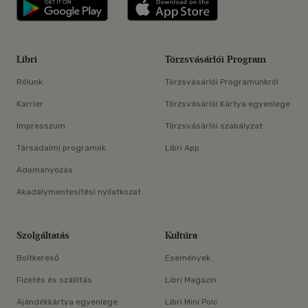
Libri applikáció Szerezd meg: Google P
Libri applikáció 
Libri
Törzsvásárlói Program
Rólunk
Törzsvásárlói Programunkról
Karrier
Törzsvásárlói Kártya egyenlege
Impresszum
Törzsvásárlói szabályzat
Társadalmi programok
Libri App
Adományozás
Akadálymentesítési nyilatkozat
Szolgáltatás
Kultúra
Boltkereső
Események
Fizetés és szállítás
Libri Magazin
Ajándékkártya egyenlege
Libri Mini Polc