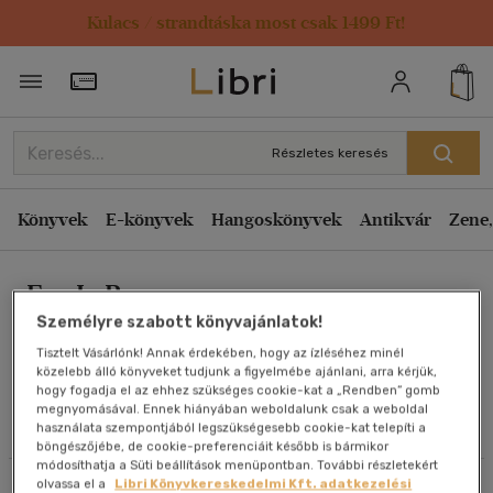
Kulacs / strandtáska most csak 1499 Ft!
Rendezés
Törzsvásárlói Kártya adatai
Rendezés
Kiadás éve szerint csökkenő
Részletes keresés
Kiadás éve szerint növekvő
Ár szerint csökkenő
Könyvek
E-könyvek
Hangoskönyvek
Antikvár
Zene,
Ár szerint növekvő
Eva L. Reeves
Eladott darabszám szerint csökkenő
Személyre szabott könyvajánlatok!
Eladott darabszám szerint növekvő
Tisztelt Vásárlónk! Annak érdekében, hogy az ízléséhez minél
Cím szerint A-Z
közelebb álló könyveket tudjunk a figyelmébe ajánlani, arra kérjük,
Művei
hogy fogadja el az ehhez szükséges cookie-kat a „Rendben” gomb
Szerző szerint A-Z
megnyomásával. Ennek hiányában weboldalunk csak a weboldal
használata szempontjából legszükségesebb cookie-kat telepíti a
Olvasói vélemények
böngészőjébe, de cookie-preferenciáit később is bármikor
Megjelenítés
módosíthatja a Süti beállítások menüpontban. További részletekért
olvassa el a
Libri Könyvkereskedelmi Kft. adatkezelési
Szűrés
Rendezés
20 db / oldal