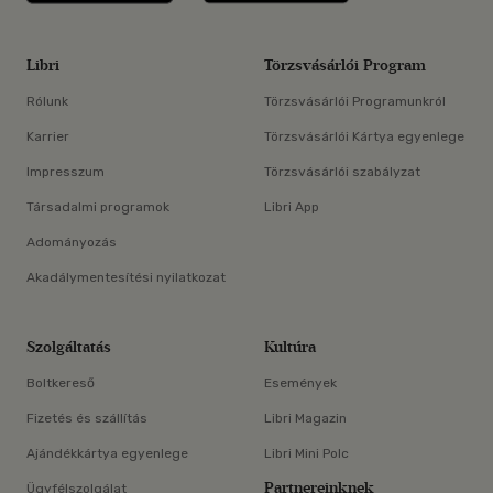
Libri
Törzsvásárlói Program
Rólunk
Törzsvásárlói Programunkról
Karrier
Törzsvásárlói Kártya egyenlege
Impresszum
Törzsvásárlói szabályzat
Társadalmi programok
Libri App
Adományozás
Akadálymentesítési nyilatkozat
Szolgáltatás
Kultúra
Boltkereső
Események
Fizetés és szállítás
Libri Magazin
Ajándékkártya egyenlege
Libri Mini Polc
Partnereinknek
Ügyfélszolgálat