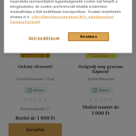
Összesen
3
db
használata szempontjából legszükségesebb cookie-kat telepíti a
böngészőjébe, de cookie-preferenciáit később is bármikor
40 db / oldal
módosíthatja a Süti beállítások menüpontban. További részletekért
olvassa el a
Libri Könyvkereskedelmi Kft. adatkezelési
tájékoztatóját
!
Alkalmaz
Rendben
Süti beállítások
Cickuty elveszett!
Gyógyulj meg gyorsan,
Kapucni!
Sylvie Baussier
-
Eva
Sylvie Baussier
Chatelain
Könyv
Könyv
Utolsó ismert ár:
Árinformációk
1 999 Ft
Borító ár:
1 999 Ft
Kosárba