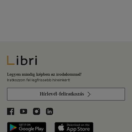
Libri
Legyen mindig képben az irodalommal!
Iratkozzon fel legfrissebb híreinkért!
Hírlevél-feliratkozás
Libri a Facebookon
Libri a Youtube-on
Libri az Instagramon
Libri a LinkedInen
Libri applikáció Szerezd meg: Google P
Libri applikáció 