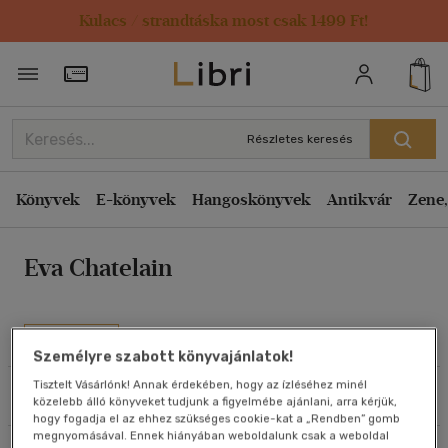
Kulacs / strandtáska most csak 1499 Ft!
Rendezés
Törzsvásárlói Kártya adatai
Rendezés
Kiadás éve szerint csökkenő
Részletes keresés
Kiadás éve szerint növekvő
Ár szerint csökkenő
Könyvek
E-könyvek
Hangoskönyvek
Antikvár
Zene,
Ár szerint növekvő
Eva Chatelain
Eladott darabszám szerint csökkenő
Eladott darabszám szerint növekvő
Cím szerint A-Z
Művei
Személyre szabott könyvajánlatok!
Szerző szerint A-Z
Tisztelt Vásárlónk! Annak érdekében, hogy az ízléséhez minél
Szűrés
Rendezés
közelebb álló könyveket tudjunk a figyelmébe ajánlani, arra kérjük,
Megjelenítés
hogy fogadja el az ehhez szükséges cookie-kat a „Rendben” gomb
megnyomásával. Ennek hiányában weboldalunk csak a weboldal
20 db / oldal