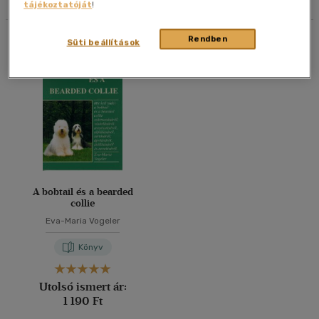
tájékoztatóját
!
40 db / oldal
Összesen
1
db
Rendben
Süti beállítások
Alkalmaz
A bobtail és a bearded
collie
Eva-Maria Vogeler
Könyv
Utolsó ismert ár:
1 190 Ft