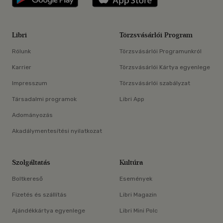
Libri
Törzsvásárlói Program
Rólunk
Törzsvásárlói Programunkról
Karrier
Törzsvásárlói Kártya egyenlege
Impresszum
Törzsvásárlói szabályzat
Társadalmi programok
Libri App
Adományozás
Akadálymentesítési nyilatkozat
Szolgáltatás
Kultúra
Boltkereső
Események
Fizetés és szállítás
Libri Magazin
Ajándékkártya egyenlege
Libri Mini Polc