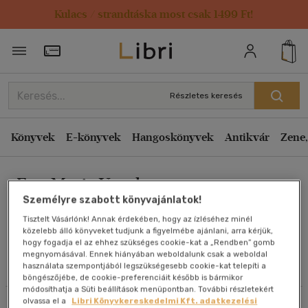
Kulacs / strandtáska most csak 1499 Ft!
Rendezés
Törzsvásárlói Kártya adatai
Rendezés
Kiadás éve szerint csökkenő
Részletes keresés
Kiadás éve szerint növekvő
Ár szerint csökkenő
Könyvek
E-könyvek
Hangoskönyvek
Antikvár
Zene,
Ár szerint növekvő
Eva-Maria Vogeler
Eladott darabszám szerint csökkenő
Személyre szabott könyvajánlatok!
Eladott darabszám szerint növekvő
Tisztelt Vásárlónk! Annak érdekében, hogy az ízléséhez minél
Cím szerint A-Z
közelebb álló könyveket tudjunk a figyelmébe ajánlani, arra kérjük,
Művei
hogy fogadja el az ehhez szükséges cookie-kat a „Rendben” gomb
Szerző szerint A-Z
megnyomásával. Ennek hiányában weboldalunk csak a weboldal
használata szempontjából legszükségesebb cookie-kat telepíti a
Olvasói vélemények
böngészőjébe, de cookie-preferenciáit később is bármikor
Megjelenítés
módosíthatja a Süti beállítások menüpontban. További részletekért
olvassa el a
Libri Könyvkereskedelmi Kft. adatkezelési
Szűrés
Rendezés
20 db / oldal