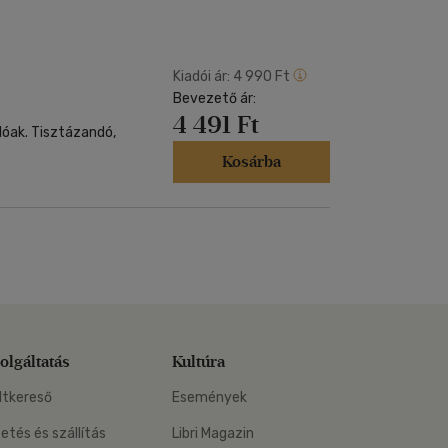
Kártya
Vallás, mitológia
m
Képeslap
és Természet
yv
Naptár
Kiadói ár:
4 990 Ft
k
Bevezető ár:
Papír, írószer
4 491 Ft
ok
lóak. Tisztázandó,
Kosárba
olgáltatás
Kultúra
ltkereső
Események
zetés és szállítás
Libri Magazin