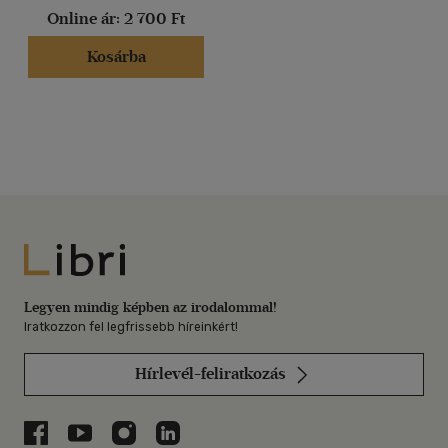
Online ár:
2 700 Ft
Kosárba
Libri
Legyen mindig képben az irodalommal!
Iratkozzon fel legfrissebb híreinkért!
Hírlevél-feliratkozás
Libri a Facebookon
Libri a Youtube-on
Libri az Instagramon
Libri a LinkedInen