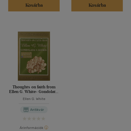
Kosárba
Kosárba
Thoughts on faith from
Ellen G. White- Gondolatai
a hitről
Ellen G. White
Antikvár
Árinformációk