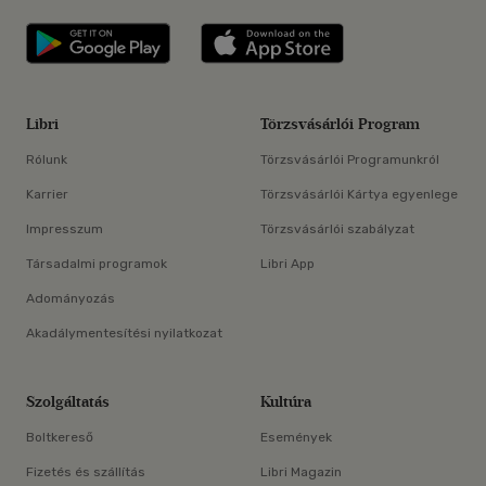
Libri applikáció Szerezd meg: Google P
Libri applikáció 
Libri
Törzsvásárlói Program
Rólunk
Törzsvásárlói Programunkról
Karrier
Törzsvásárlói Kártya egyenlege
Impresszum
Törzsvásárlói szabályzat
Társadalmi programok
Libri App
Adományozás
Akadálymentesítési nyilatkozat
Szolgáltatás
Kultúra
Boltkereső
Események
Fizetés és szállítás
Libri Magazin