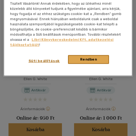
Összesen
5
db
Tisztelt Vásárlónk! Annak érdekében, hogy az ízléséhez minél
közelebb álló könyveket tudjunk a figyelmébe ajánlani, arra kérjük,
40 db / oldal
hogy fogadja el az ehhez szükséges cookie-kat a „Rendben” gomb
megnyomásával. Ennek hiányában weboldalunk csak a weboldal
használata szempontjából legszükségesebb cookie-kat telepíti a
böngészőjébe, de cookie-preferenciáit később is bármikor
Alkalmaz
módosíthatja a Süti beállítások menüpontban. További részletekért
olvassa el a
Libri Könyvkereskedelmi Kft. adatkezelési
tájékoztatóját
!
Rendben
Süti beállítások
A nagy küzdelem
A legjobb út
Ellen G. White
Ellen G. White
Antikvár
Antikvár
Árinformációk
Árinformációk
Online ár:
950 Ft
Online ár:
1 000 Ft
Kosárba
Kosárba