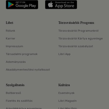
Libri applikáció Szerezd meg: Google P
Libri applikáció 
Libri
Törzsvásárlói Program
Rólunk
Törzsvásárlói Programunkról
Karrier
Törzsvásárlói Kártya egyenlege
Impresszum
Törzsvásárlói szabályzat
Társadalmi programok
Libri App
Adományozás
Akadálymentesítési nyilatkozat
Szolgáltatás
Kultúra
Boltkereső
Események
Fizetés és szállítás
Libri Magazin
Ajándékkártya egyenlege
Libri Mini Polc