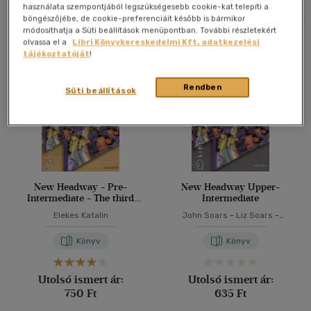
használata szempontjából legszükségesebb cookie-kat telepíti a
böngészőjébe, de cookie-preferenciáit később is bármikor
40 db / oldal
módosíthatja a Süti beállítások menüpontban. További részletekért
Összesen
4
db
olvassa el a
Libri Könyvkereskedelmi Kft. adatkezelési
tájékoztatóját
!
Alkalmaz
Rendben
Süti beállítások
New Headway - Pre-
New Headway Upper-
Intermediate - The third
Intermediate
edition
Elekes Katalin
John Soars
-
Liz Soars
-
Elekes Katalin
Könyv
Könyv
Utolsó ismert ár:
Utolsó ismert ár:
750 Ft
635 Ft