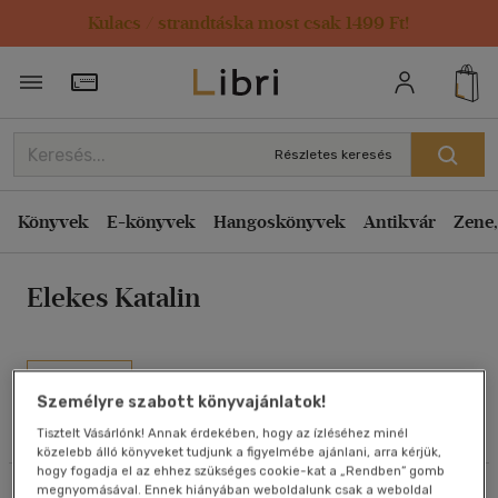
Kulacs / strandtáska most csak 1499 Ft!
Rendezés
Törzsvásárlói Kártya adatai
Rendezés
Kiadás éve szerint csökkenő
Részletes keresés
Kiadás éve szerint növekvő
Ár szerint csökkenő
Könyvek
E-könyvek
Hangoskönyvek
Antikvár
Zene,
Ár szerint növekvő
Elekes Katalin
Eladott darabszám szerint csökkenő
Eladott darabszám szerint növekvő
Cím szerint A-Z
Művei
Szerző szerint A-Z
Személyre szabott könyvajánlatok!
Tisztelt Vásárlónk! Annak érdekében, hogy az ízléséhez minél
Olvasói vélemények
közelebb álló könyveket tudjunk a figyelmébe ajánlani, arra kérjük,
Megjelenítés
hogy fogadja el az ehhez szükséges cookie-kat a „Rendben” gomb
megnyomásával. Ennek hiányában weboldalunk csak a weboldal
Szűrés
Rendezés
20 db / oldal