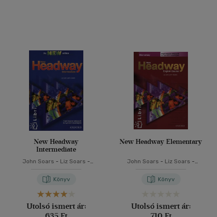
New Headway
New Headway Elementary
Intermediate
John Soars
-
Liz Soars
-
John Soars
-
Liz Soars
-
Elekes Katalin
Elekes Katalin
Könyv
Könyv
Utolsó ismert ár:
Utolsó ismert ár:
635 Ft
710 Ft