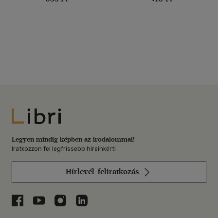
Libri
Legyen mindig képben az irodalommal!
Iratkozzon fel legfrissebb híreinkért!
Hírlevél-feliratkozás
Libri a Facebookon
Libri a Youtube-on
Libri az Instagramon
Libri a LinkedInen