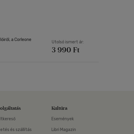
Kártya
Vallás, mitológia
m
Képeslap
és Természet
yv
Naptár
k
Papír, írószer
ok
őiről, a Corleone
Utolsó ismert ár:
3 990 Ft
olgáltatás
Kultúra
ltkereső
Események
zetés és szállítás
Libri Magazin