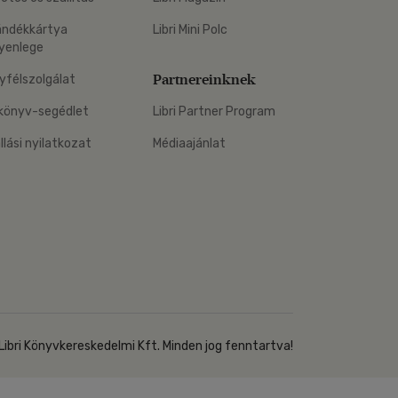
Kártya
Vallás, mitológia
m
ándékkártya
Libri Mini Polc
Képeslap
yenlege
és Természet
yv
Naptár
Partnereinknek
yfélszolgálat
k
Papír, írószer
könyv-segédlet
Libri Partner Program
ok
állási nyilatkozat
Médiaajánlat
Libri Könyvkereskedelmi Kft. Minden jog fenntartva!