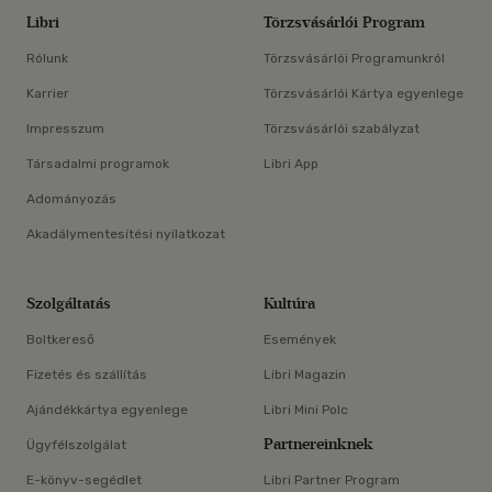
Libri
Törzsvásárlói Program
Rólunk
Törzsvásárlói Programunkról
Karrier
Törzsvásárlói Kártya egyenlege
Impresszum
Törzsvásárlói szabályzat
Társadalmi programok
Libri App
Adományozás
Akadálymentesítési nyilatkozat
Szolgáltatás
Kultúra
Boltkereső
Események
Fizetés és szállítás
Libri Magazin
Ajándékkártya egyenlege
Libri Mini Polc
Partnereinknek
Ügyfélszolgálat
E-könyv-segédlet
Libri Partner Program