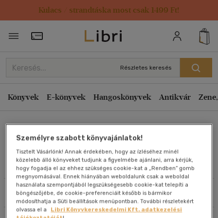
Kulacs / strandtáska most csak 1499 Ft!
Rendezés
Törzsvásárlói Kártya adatai
Rendezés
Kiadás éve szerint csökkenő
Részletes keresés
Kiadás éve szerint növekvő
Ár szerint csökkenő
Könyvek
E-könyvek
Hangoskönyvek
Antikvár
Zene,
Ár szerint növekvő
Duncan Anderson
Eladott darabszám szerint csökkenő
Személyre szabott könyvajánlatok!
Eladott darabszám szerint növekvő
Tisztelt Vásárlónk! Annak érdekében, hogy az ízléséhez minél
Cím szerint A-Z
közelebb álló könyveket tudjunk a figyelmébe ajánlani, arra kérjük,
Művei
hogy fogadja el az ehhez szükséges cookie-kat a „Rendben” gomb
Szerző szerint A-Z
megnyomásával. Ennek hiányában weboldalunk csak a weboldal
használata szempontjából legszükségesebb cookie-kat telepíti a
Szűrés
Rendezés
böngészőjébe, de cookie-preferenciáit később is bármikor
Megjelenítés
módosíthatja a Süti beállítások menüpontban. További részletekért
olvassa el a
Libri Könyvkereskedelmi Kft. adatkezelési
20 db / oldal
tájékoztatóját
!