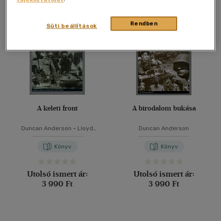
Összesen
2
db
40 db / oldal
Rendben
Süti beállítások
Alkalmaz
A keleti front
A birodalom bukása
Duncan Anderson
-
Lloyd
Duncan Anderson
Clark
-
Stephen Walsh
Könyv
Könyv
Utolsó ismert ár:
Utolsó ismert ár:
3 990 Ft
3 990 Ft