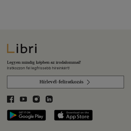
Libri
Legyen mindig képben az irodalommal!
Iratkozzon fel legfrissebb híreinkért!
Hírlevél-feliratkozás
Libri a Facebookon
Libri a Youtube-on
Libri az Instagramon
Libri a LinkedInen
Libri applikáció Szerezd meg: Google P
Libri applikáció 