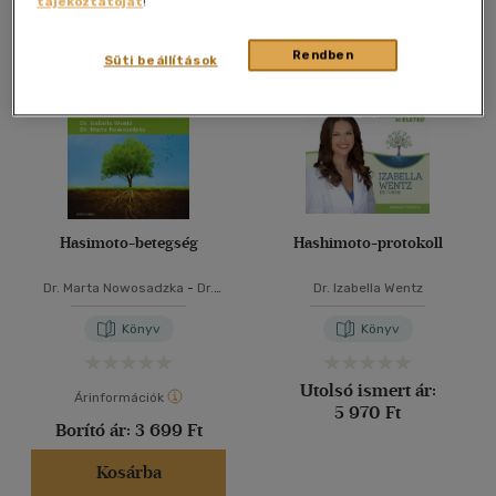
tájékoztatóját
!
Összesen
2
db
40 db / oldal
Rendben
Süti beállítások
Alkalmaz
Hasimoto-betegség
Hashimoto-protokoll
Dr. Marta Nowosadzka
-
Dr.
Dr. Izabella Wentz
Izabella Wentz
Könyv
Könyv
Utolsó ismert ár:
Árinformációk
5 970 Ft
Borító ár:
3 699 Ft
Kosárba