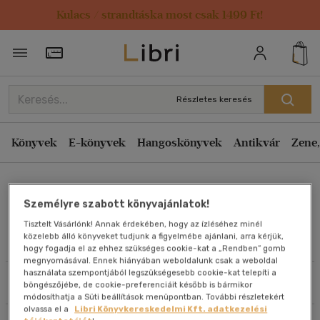
Kulacs / strandtáska most csak 1499 Ft!
Rendezés
Törzsvásárlói Kártya adatai
Rendezés
Kiadás éve szerint csökkenő
Részletes keresés
Kiadás éve szerint növekvő
Ár szerint csökkenő
Könyvek
E-könyvek
Hangoskönyvek
Antikvár
Zene,
Ár szerint növekvő
Dr. Izabella Wentz
Eladott darabszám szerint csökkenő
Személyre szabott könyvajánlatok!
Eladott darabszám szerint növekvő
Tisztelt Vásárlónk! Annak érdekében, hogy az ízléséhez minél
Cím szerint A-Z
közelebb álló könyveket tudjunk a figyelmébe ajánlani, arra kérjük,
Művei
hogy fogadja el az ehhez szükséges cookie-kat a „Rendben” gomb
Szerző szerint A-Z
megnyomásával. Ennek hiányában weboldalunk csak a weboldal
használata szempontjából legszükségesebb cookie-kat telepíti a
Szűrés
Rendezés
böngészőjébe, de cookie-preferenciáit később is bármikor
Megjelenítés
módosíthatja a Süti beállítások menüpontban. További részletekért
olvassa el a
Libri Könyvkereskedelmi Kft. adatkezelési
20 db / oldal