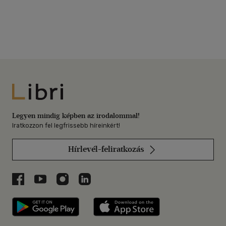
Libri
Legyen mindig képben az irodalommal!
Iratkozzon fel legfrissebb híreinkért!
Hírlevél-feliratkozás
Libri a Facebookon
Libri a Youtube-on
Libri az Instagramon
Libri a LinkedInen
Libri applikáció Szerezd meg: Google P
Libri applikáció 