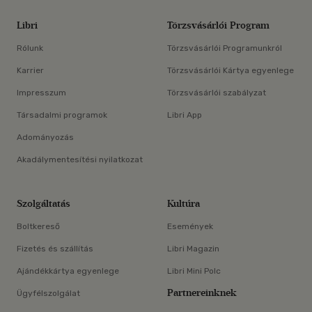
Libri
Törzsvásárlói Program
Rólunk
Törzsvásárlói Programunkról
Karrier
Törzsvásárlói Kártya egyenlege
Impresszum
Törzsvásárlói szabályzat
Társadalmi programok
Libri App
Adományozás
Akadálymentesítési nyilatkozat
Szolgáltatás
Kultúra
Boltkereső
Események
Fizetés és szállítás
Libri Magazin
Ajándékkártya egyenlege
Libri Mini Polc
Partnereinknek
Ügyfélszolgálat