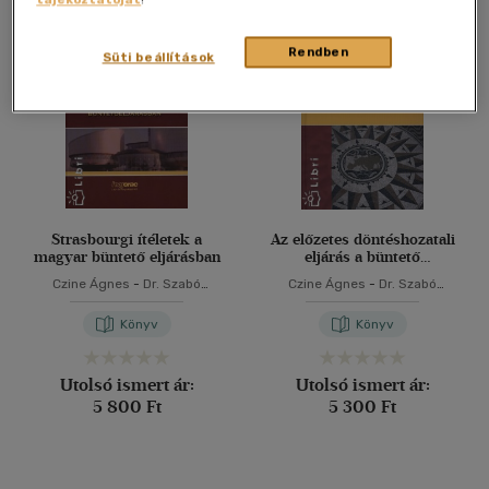
Összesen
2
db
40 db / oldal
Rendben
Süti beállítások
Alkalmaz
Strasbourgi ítéletek a
Az előzetes döntéshozatali
magyar büntető eljárásban
eljárás a büntető
ügyszakban
Czine Ágnes
-
Dr. Szabó
Czine Ágnes
-
Dr. Szabó
Sándor
-
Dr. Villányi József
Sándor
-
Dr. Villányi József
Könyv
Könyv
Utolsó ismert ár:
Utolsó ismert ár:
5 800 Ft
5 300 Ft