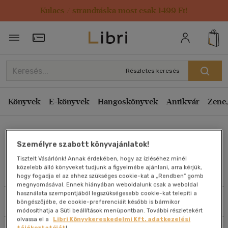
Kulacs / strandtáska most csak 1499 Ft!
Rendezés
Törzsvásárlói Kártya adatai
Rendezés
Kiadás éve szerint csökkenő
Részletes keresés
Kiadás éve szerint növekvő
Ár szerint csökkenő
Könyvek
E-könyvek
Hangoskönyvek
Antikvár
Zene,
Ár szerint növekvő
Dr. Villányi József
Eladott darabszám szerint csökkenő
Személyre szabott könyvajánlatok!
Eladott darabszám szerint növekvő
Tisztelt Vásárlónk! Annak érdekében, hogy az ízléséhez minél
Cím szerint A-Z
közelebb álló könyveket tudjunk a figyelmébe ajánlani, arra kérjük,
Művei
hogy fogadja el az ehhez szükséges cookie-kat a „Rendben” gomb
Szerző szerint A-Z
megnyomásával. Ennek hiányában weboldalunk csak a weboldal
használata szempontjából legszükségesebb cookie-kat telepíti a
Szűrés
Rendezés
böngészőjébe, de cookie-preferenciáit később is bármikor
Megjelenítés
módosíthatja a Süti beállítások menüpontban. További részletekért
olvassa el a
Libri Könyvkereskedelmi Kft. adatkezelési
20 db / oldal
tájékoztatóját
!