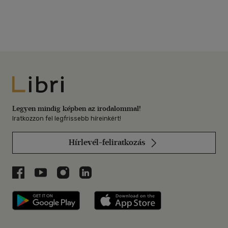
Libri
Legyen mindig képben az irodalommal!
Iratkozzon fel legfrissebb híreinkért!
Hírlevél-feliratkozás
Libri a Facebookon
Libri a Youtube-on
Libri az Instagramon
Libri a LinkedInen
Libri applikáció Szerezd meg: Google P
Libri applikáció 