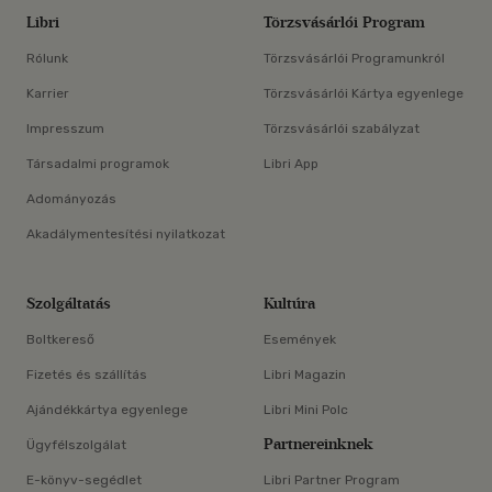
Libri
Törzsvásárlói Program
Rólunk
Törzsvásárlói Programunkról
Karrier
Törzsvásárlói Kártya egyenlege
Impresszum
Törzsvásárlói szabályzat
Társadalmi programok
Libri App
Adományozás
Akadálymentesítési nyilatkozat
Szolgáltatás
Kultúra
Boltkereső
Események
Fizetés és szállítás
Libri Magazin
Ajándékkártya egyenlege
Libri Mini Polc
Partnereinknek
Ügyfélszolgálat
E-könyv-segédlet
Libri Partner Program