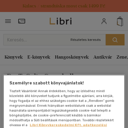
Kulacs / strandtáska most csak 1499 Ft!
Rendezés
Törzsvásárlói Kártya adatai
Rendezés
Kiadás éve szerint csökkenő
Részletes keresés
Kiadás éve szerint növekvő
Ár szerint csökkenő
Könyvek
E-könyvek
Hangoskönyvek
Antikvár
Zene,
Ár szerint növekvő
Dr. T. Colin Campbell
Eladott darabszám szerint csökkenő
Személyre szabott könyvajánlatok!
Eladott darabszám szerint növekvő
Tisztelt Vásárlónk! Annak érdekében, hogy az ízléséhez minél
Cím szerint A-Z
közelebb álló könyveket tudjunk a figyelmébe ajánlani, arra kérjük,
Művei
hogy fogadja el az ehhez szükséges cookie-kat a „Rendben” gomb
Szerző szerint A-Z
megnyomásával. Ennek hiányában weboldalunk csak a weboldal
használata szempontjából legszükségesebb cookie-kat telepíti a
Olvasói vélemények
böngészőjébe, de cookie-preferenciáit később is bármikor
Megjelenítés
módosíthatja a Süti beállítások menüpontban. További részletekért
olvassa el a
Libri Könyvkereskedelmi Kft. adatkezelési
Szűrés
Rendezés
20 db / oldal