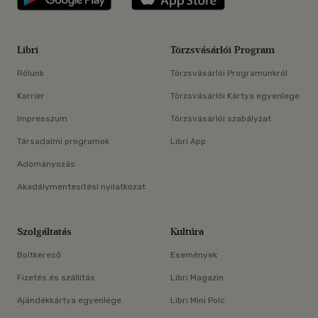
Libri
Törzsvásárlói Program
Rólunk
Törzsvásárlói Programunkról
Karrier
Törzsvásárlói Kártya egyenlege
Impresszum
Törzsvásárlói szabályzat
Társadalmi programok
Libri App
Adományozás
Akadálymentesítési nyilatkozat
Szolgáltatás
Kultúra
Boltkereső
Események
Fizetés és szállítás
Libri Magazin
Ajándékkártya egyenlege
Libri Mini Polc