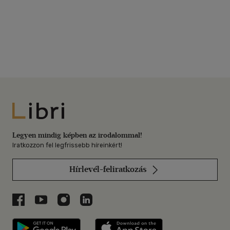
Libri
Legyen mindig képben az irodalommal!
Iratkozzon fel legfrissebb híreinkért!
Hírlevél-feliratkozás
Libri a Facebookon
Libri a Youtube-on
Libri az Instagramon
Libri a LinkedInen
Libri applikáció Szerezd meg: Google P
Libri applikáció 