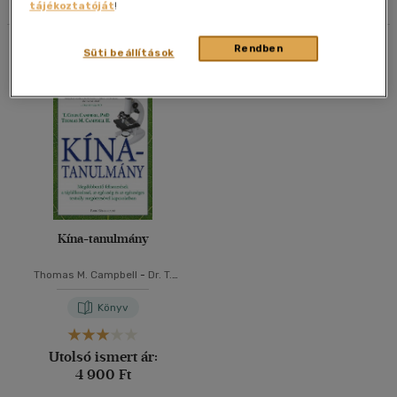
tájékoztatóját
!
40 db / oldal
Összesen
1
db
Rendben
Süti beállítások
Alkalmaz
Kína-tanulmány
Thomas M. Campbell
-
Dr. T.
Colin Campbell
-
Garai Attila
Könyv
Utolsó ismert ár:
4 900 Ft