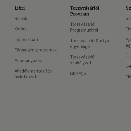
Libri
Törzsvásárlói
Sz
Program
Rólunk
Bo
Törzsvásárlói
Karrier
Fi
Programunkról
Impresszum
Aj
Törzsvásárlói Kártya
eg
egyenlege
Társadalmi programok
Üg
Törzsvásárlói
Adományozás
szabályzat
E-
Akadálymentesítési
Libri App
nyilatkozat
El
eg: Google Play
 applikáció Letölthető az App Store-ból