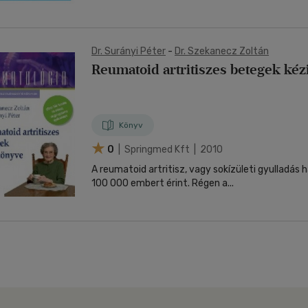
Dr. Surányi Péter
-
Dr. Szekanecz Zoltán
Reumatoid artritiszes betegek ké
Könyv
0
| Springmed Kft | 2010
A reumatoid artritisz, vagy sokízületi gyulladás
100 000 embert érint. Régen a...