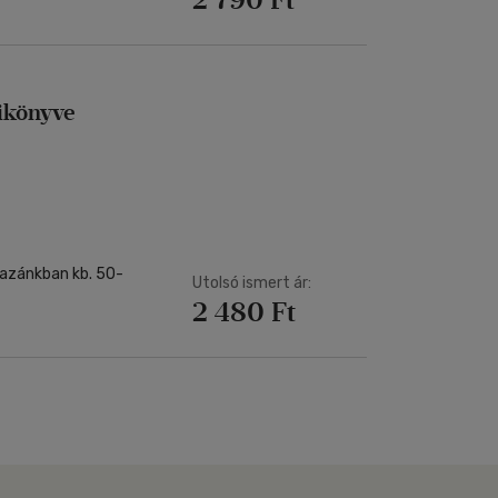
zikönyve
 hazánkban kb. 50-
Utolsó ismert ár:
2 480 Ft