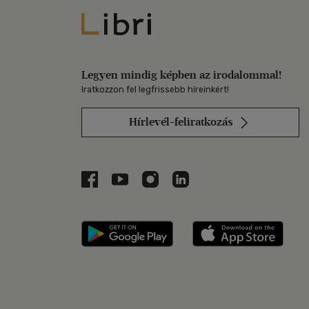
Libri
Legyen mindig képben az irodalommal!
Iratkozzon fel legfrissebb híreinkért!
Hírlevél-feliratkozás
Libri a Facebookon
Libri a Youtube-on
Libri az Instagramon
Libri a LinkedInen
Libri applikáció Szerezd m
Libri