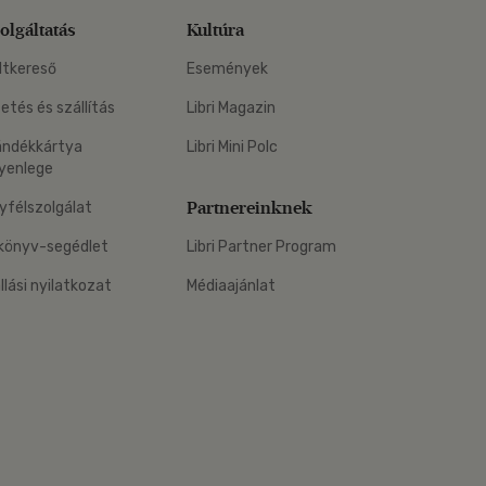
olgáltatás
Kultúra
ltkereső
Események
zetés és szállítás
Libri Magazin
ándékkártya
Libri Mini Polc
yenlege
Partnereinknek
yfélszolgálat
könyv-segédlet
Libri Partner Program
állási nyilatkozat
Médiaajánlat