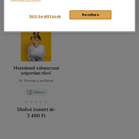
Összesen
1
db
40 db / oldal
Rendben
Süti beállítások
Alkalmaz
Meztelenül zuhanyozni
szigorúan tilos!
Dr. Roman Leuthner
Könyv
Utolsó ismert ár:
2 490 Ft