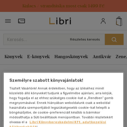
Kulacs / strandtáska most csak 1499 Ft!
Rendezés
Törzsvásárlói Kártya adatai
Rendezés
Kiadás éve szerint csökkenő
Részletes keresés
Kiadás éve szerint növekvő
Ár szerint csökkenő
Könyvek
E-könyvek
Hangoskönyvek
Antikvár
Zene,
Ár szerint növekvő
Dr. Roman Leuthner
Eladott darabszám szerint csökkenő
Személyre szabott könyvajánlatok!
Eladott darabszám szerint növekvő
Tisztelt Vásárlónk! Annak érdekében, hogy az ízléséhez minél
Cím szerint A-Z
közelebb álló könyveket tudjunk a figyelmébe ajánlani, arra kérjük,
Művei
hogy fogadja el az ehhez szükséges cookie-kat a „Rendben” gomb
Szerző szerint A-Z
megnyomásával. Ennek hiányában weboldalunk csak a weboldal
használata szempontjából legszükségesebb cookie-kat telepíti a
Szűrés
Rendezés
böngészőjébe, de cookie-preferenciáit később is bármikor
Megjelenítés
módosíthatja a Süti beállítások menüpontban. További részletekért
olvassa el a
Libri Könyvkereskedelmi Kft. adatkezelési
20 db / oldal
tájékoztatóját
!