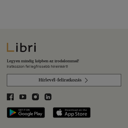
Libri
Legyen mindig képben az irodalommal!
Iratkozzon fel legfrissebb híreinkért!
Hírlevél-feliratkozás
Libri a Facebookon
Libri a Youtube-on
Libri az Instagramon
Libri a LinkedInen
Libri applikáció Szerezd meg: Google P
Libri applikáció 