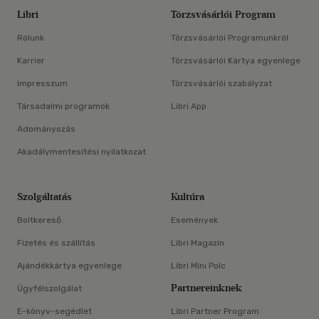
Libri
Törzsvásárlói Program
Rólunk
Törzsvásárlói Programunkról
Karrier
Törzsvásárlói Kártya egyenlege
Impresszum
Törzsvásárlói szabályzat
Társadalmi programok
Libri App
Adományozás
Akadálymentesítési nyilatkozat
Szolgáltatás
Kultúra
Boltkereső
Események
Fizetés és szállítás
Libri Magazin
Ajándékkártya egyenlege
Libri Mini Polc
Partnereinknek
Ügyfélszolgálat
E-könyv-segédlet
Libri Partner Program