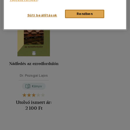
Összesen
1
db
40 db / oldal
Rendben
Süti beállítások
Alkalmaz
Nádfedés az ezredfordulón
Dr. Pozsgai Lajos
Könyv
Utolsó ismert ár:
2 100 Ft