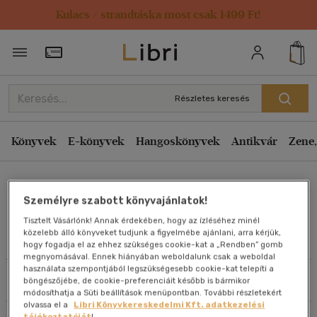
Kulacs / strandtáska most csak 1499 Ft!
Rendezés
Törzsvásárlói Kártya adatai
Rendezés
Kiadás éve szerint csökkenő
Részletes keresés
Kiadás éve szerint növekvő
Ár szerint csökkenő
Könyvek
E-könyvek
Hangoskönyvek
Antikvár
Zene,
Ár szerint növekvő
Dr. Pozsgai Lajos
Eladott darabszám szerint csökkenő
Személyre szabott könyvajánlatok!
Eladott darabszám szerint növekvő
Tisztelt Vásárlónk! Annak érdekében, hogy az ízléséhez minél
Cím szerint A-Z
közelebb álló könyveket tudjunk a figyelmébe ajánlani, arra kérjük,
Művei
hogy fogadja el az ehhez szükséges cookie-kat a „Rendben” gomb
Szerző szerint A-Z
megnyomásával. Ennek hiányában weboldalunk csak a weboldal
használata szempontjából legszükségesebb cookie-kat telepíti a
Szűrés
Rendezés
böngészőjébe, de cookie-preferenciáit később is bármikor
Megjelenítés
módosíthatja a Süti beállítások menüpontban. További részletekért
olvassa el a
Libri Könyvkereskedelmi Kft. adatkezelési
20 db / oldal
tájékoztatóját
!