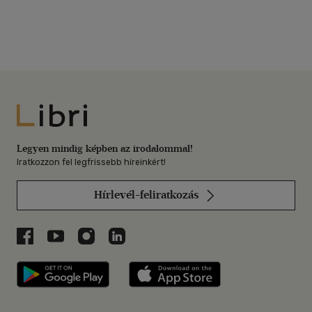
Libri
Legyen mindig képben az irodalommal!
Iratkozzon fel legfrissebb híreinkért!
Hírlevél-feliratkozás
Libri a Facebookon
Libri a Youtube-on
Libri az Instagramon
Libri a LinkedInen
Libri applikáció Szerezd meg: Google P
Libri applikáció 