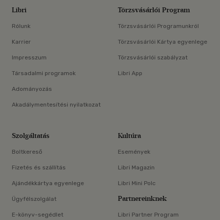
Libri
Törzsvásárlói Program
Rólunk
Törzsvásárlói Programunkról
Karrier
Törzsvásárlói Kártya egyenlege
Impresszum
Törzsvásárlói szabályzat
Társadalmi programok
Libri App
Adományozás
Akadálymentesítési nyilatkozat
Szolgáltatás
Kultúra
Boltkereső
Események
Fizetés és szállítás
Libri Magazin
Ajándékkártya egyenlege
Libri Mini Polc
Partnereinknek
Ügyfélszolgálat
E-könyv-segédlet
Libri Partner Program