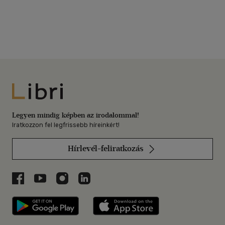
Libri
Legyen mindig képben az irodalommal!
Iratkozzon fel legfrissebb híreinkért!
Hírlevél-feliratkozás
Libri a Facebookon
Libri a Youtube-on
Libri az Instagramon
Libri a LinkedInen
Libri applikáció Szerezd meg: Google P
Libri applikáció 