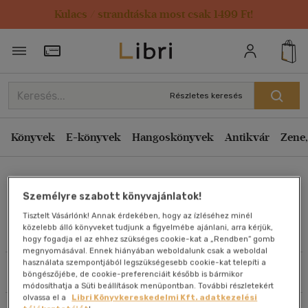
Kulacs / strandtáska most csak 1499 Ft!
Rendezés
Törzsvásárlói Kártya adatai
Rendezés
Kiadás éve szerint csökkenő
Részletes keresés
Kiadás éve szerint növekvő
Ár szerint csökkenő
Könyvek
E-könyvek
Hangoskönyvek
Antikvár
Zene,
Ár szerint növekvő
Dr. Ormos Gábor
Eladott darabszám szerint csökkenő
Személyre szabott könyvajánlatok!
Eladott darabszám szerint növekvő
Tisztelt Vásárlónk! Annak érdekében, hogy az ízléséhez minél
Cím szerint A-Z
közelebb álló könyveket tudjunk a figyelmébe ajánlani, arra kérjük,
Művei
hogy fogadja el az ehhez szükséges cookie-kat a „Rendben” gomb
Szerző szerint A-Z
megnyomásával. Ennek hiányában weboldalunk csak a weboldal
használata szempontjából legszükségesebb cookie-kat telepíti a
Szűrés
Rendezés
böngészőjébe, de cookie-preferenciáit később is bármikor
Megjelenítés
módosíthatja a Süti beállítások menüpontban. További részletekért
olvassa el a
Libri Könyvkereskedelmi Kft. adatkezelési
20 db / oldal