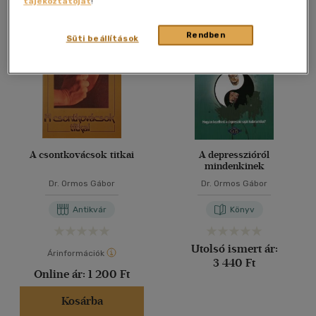
tájékoztatóját
!
Összesen
2
db
40 db / oldal
Rendben
Süti beállítások
Alkalmaz
A csontkovácsok titkai
A depresszióról
mindenkinek
Dr. Ormos Gábor
Dr. Ormos Gábor
Antikvár
Könyv
Utolsó ismert ár:
Árinformációk
3 440 Ft
Online ár:
1 200 Ft
Kosárba