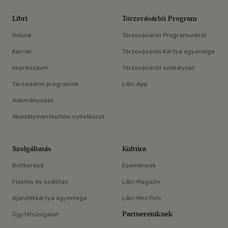
Libri
Törzsvásárlói Program
Rólunk
Törzsvásárlói Programunkról
Karrier
Törzsvásárlói Kártya egyenlege
Impresszum
Törzsvásárlói szabályzat
Társadalmi programok
Libri App
Adományozás
Akadálymentesítési nyilatkozat
Szolgáltatás
Kultúra
Boltkereső
Események
Fizetés és szállítás
Libri Magazin
Ajándékkártya egyenlege
Libri Mini Polc
Partnereinknek
Ügyfélszolgálat