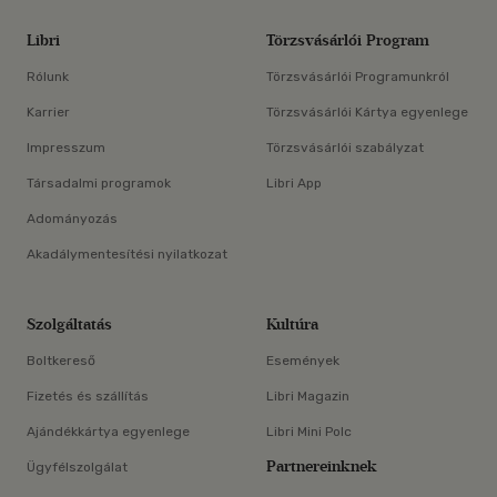
Libri
Törzsvásárlói Program
Rólunk
Törzsvásárlói Programunkról
Karrier
Törzsvásárlói Kártya egyenlege
Impresszum
Törzsvásárlói szabályzat
Társadalmi programok
Libri App
Adományozás
Akadálymentesítési nyilatkozat
Szolgáltatás
Kultúra
Boltkereső
Események
Fizetés és szállítás
Libri Magazin
Ajándékkártya egyenlege
Libri Mini Polc
Partnereinknek
Ügyfélszolgálat