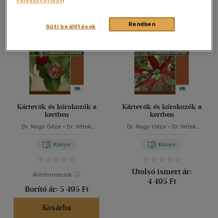
tájékoztatóját
!
Összesen
2
db
40 db / oldal
Rendben
Süti beállítások
Alkalmaz
Kártevők és kórokozók a
Kártevők és kórokozók a
kertben
kertben
Dr. Nagy Géza
-
Dr. Vétek
Dr. Nagy Géza
-
Dr. Vétek
Gábor
Gábor
Könyv
Könyv
Utolsó ismert ár:
Árinformációk
4 495 Ft
Borító ár:
5 495 Ft
Kosárba