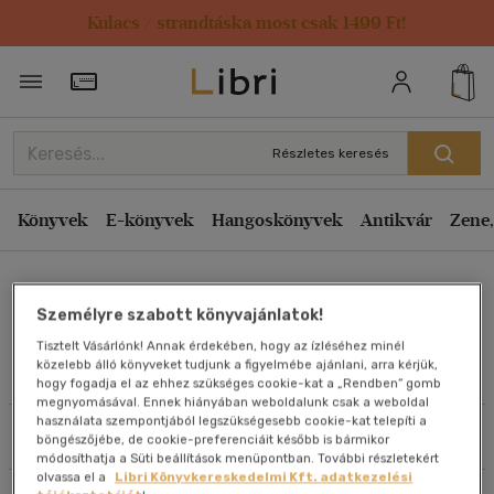
Kulacs / strandtáska most csak 1499 Ft!
Rendezés
Törzsvásárlói Kártya adatai
Rendezés
Kiadás éve szerint csökkenő
Részletes keresés
Kiadás éve szerint növekvő
Ár szerint csökkenő
Könyvek
E-könyvek
Hangoskönyvek
Antikvár
Zene,
Ár szerint növekvő
Dr. Nagy Géza
Eladott darabszám szerint csökkenő
Személyre szabott könyvajánlatok!
Eladott darabszám szerint növekvő
Tisztelt Vásárlónk! Annak érdekében, hogy az ízléséhez minél
Cím szerint A-Z
közelebb álló könyveket tudjunk a figyelmébe ajánlani, arra kérjük,
Művei
hogy fogadja el az ehhez szükséges cookie-kat a „Rendben” gomb
Szerző szerint A-Z
megnyomásával. Ennek hiányában weboldalunk csak a weboldal
használata szempontjából legszükségesebb cookie-kat telepíti a
Szűrés
Rendezés
böngészőjébe, de cookie-preferenciáit később is bármikor
Megjelenítés
módosíthatja a Süti beállítások menüpontban. További részletekért
olvassa el a
Libri Könyvkereskedelmi Kft. adatkezelési
20 db / oldal