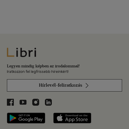
Libri
Legyen mindig képben az irodalommal!
Iratkozzon fel legfrissebb híreinkért!
Hírlevél-feliratkozás
Libri a Facebookon
Libri a Youtube-on
Libri az Instagramon
Libri a LinkedInen
Libri applikáció Szerezd meg: Google P
Libri applikáció 