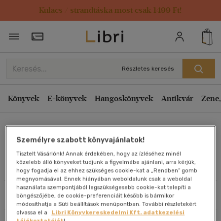
Kulacs / strandtáska most csak 1499 Ft!
Rendezés
Törzsvásárlói Kártya adatai
Rendezés
Kiadás éve szerint csökkenő
Részletes keresés
Kiadás éve szerint növekvő
Ár szerint csökkenő
Könyvek
E-könyvek
Hangoskönyvek
Antikvár
Zene,
Ár szerint növekvő
Dr. Harish Verma
Eladott darabszám szerint csökkenő
Személyre szabott könyvajánlatok!
Eladott darabszám szerint növekvő
Tisztelt Vásárlónk! Annak érdekében, hogy az ízléséhez minél
Cím szerint A-Z
közelebb álló könyveket tudjunk a figyelmébe ajánlani, arra kérjük,
Művei
hogy fogadja el az ehhez szükséges cookie-kat a „Rendben” gomb
Szerző szerint A-Z
megnyomásával. Ennek hiányában weboldalunk csak a weboldal
használata szempontjából legszükségesebb cookie-kat telepíti a
Szűrés
Rendezés
böngészőjébe, de cookie-preferenciáit később is bármikor
Megjelenítés
módosíthatja a Süti beállítások menüpontban. További részletekért
olvassa el a
Libri Könyvkereskedelmi Kft. adatkezelési
20 db / oldal
tájékoztatóját
!