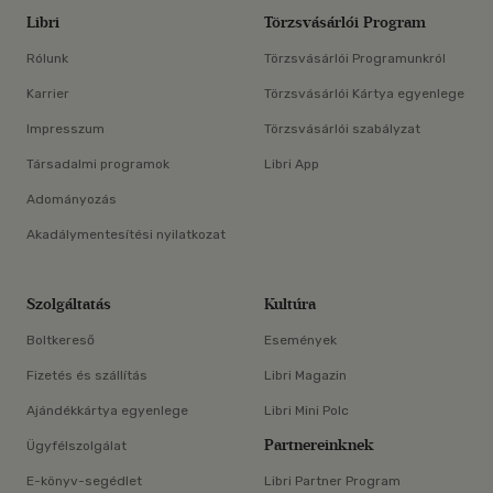
Libri
Törzsvásárlói Program
Rólunk
Törzsvásárlói Programunkról
Karrier
Törzsvásárlói Kártya egyenlege
Impresszum
Törzsvásárlói szabályzat
Társadalmi programok
Libri App
Adományozás
Akadálymentesítési nyilatkozat
Szolgáltatás
Kultúra
Boltkereső
Események
Fizetés és szállítás
Libri Magazin
Ajándékkártya egyenlege
Libri Mini Polc
Partnereinknek
Ügyfélszolgálat
E-könyv-segédlet
Libri Partner Program