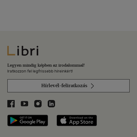
Libri
Legyen mindig képben az irodalommal!
Iratkozzon fel legfrissebb híreinkért!
Hírlevél-feliratkozás
Libri a Facebookon
Libri a Youtube-on
Libri az Instagramon
Libri a LinkedInen
Libri applikáció Szerezd meg: Google P
Libri applikáció 