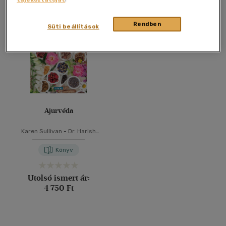
Összesen
1
db
40 db / oldal
Rendben
Süti beállítások
Alkalmaz
Ajurvéda
Karen Sullivan
-
Dr. Harish
Verma
-
Gopi Warrier
Könyv
Utolsó ismert ár:
4 750 Ft