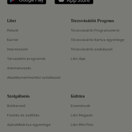
Libri
Törzsvásárlói Program
Rólunk
Törzsvásárlói Programunkról
Karrier
Törzsvásárlói Kártya egyenlege
Impresszum
Törzsvásárlói szabályzat
Társadalmi programok
Libri App
Adományozás
Akadálymentesítési nyilatkozat
Szolgáltatás
Kultúra
Boltkereső
Események
Fizetés és szállítás
Libri Magazin
Ajándékkártya egyenlege
Libri Mini Polc