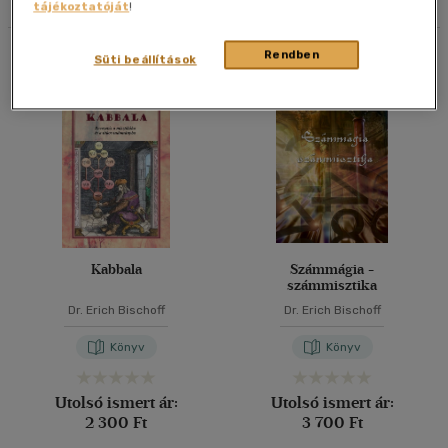
tájékoztatóját
!
40 db / oldal
Összesen
2
db
Rendben
Süti beállítások
Alkalmaz
Kabbala
Számmágia -
számmisztika
Dr. Erich Bischoff
Dr. Erich Bischoff
Könyv
Könyv
Utolsó ismert ár:
Utolsó ismert ár:
2 300 Ft
3 700 Ft