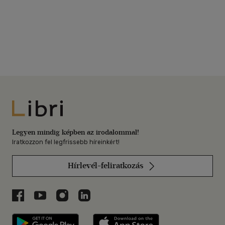
Libri
Legyen mindig képben az irodalommal!
Iratkozzon fel legfrissebb híreinkért!
Hírlevél-feliratkozás
Libri a Facebookon
Libri a Youtube-on
Libri az Instagramon
Libri a LinkedInen
Libri applikáció Szerezd meg: Google P
Libri applikáció 