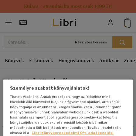
Kulacs / strandtáska most csak 1499 Ft!
Rendezés
Törzsvásárlói Kártya adatai
Rendezés
Kiadás éve szerint csökkenő
Részletes keresés
Kiadás éve szerint növekvő
Ár szerint csökkenő
Könyvek
E-könyvek
Hangoskönyvek
Antikvár
Zene,
Ár szerint növekvő
Dr. Erich Bischoff
Eladott darabszám szerint csökkenő
Személyre szabott könyvajánlatok!
Eladott darabszám szerint növekvő
Tisztelt Vásárlónk! Annak érdekében, hogy az ízléséhez minél
Cím szerint A-Z
közelebb álló könyveket tudjunk a figyelmébe ajánlani, arra kérjük,
Művei
hogy fogadja el az ehhez szükséges cookie-kat a „Rendben” gomb
Szerző szerint A-Z
megnyomásával. Ennek hiányában weboldalunk csak a weboldal
használata szempontjából legszükségesebb cookie-kat telepíti a
Olvasói vélemények
böngészőjébe, de cookie-preferenciáit később is bármikor
Megjelenítés
módosíthatja a Süti beállítások menüpontban. További részletekért
olvassa el a
Libri Könyvkereskedelmi Kft. adatkezelési
Szűrés
Rendezés
20 db / oldal