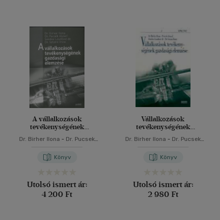
A vállalkozások
Vállalkozások
tevékenységének
tevékenységének
gazdasági elemzése
gazdasági elemzése
Dr. Birher Ilona
-
Dr. Pucsek
Dr. Birher Ilona
-
Dr. Pucsek
József
József
-
Sándor Lászlóné
-
Dr.
Sztanó Imre
Könyv
Könyv
Utolsó ismert ár:
Utolsó ismert ár:
4 200 Ft
2 980 Ft