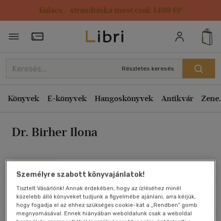
Kulacs / strandtáska most csak 1499 Ft!
Rendezés
Törzsvásárlói Kártya adatai
Rendezés
Kiadás éve szerint csökkenő
Részletes keresés
Kiadás éve szerint növekvő
Ár szerint csökkenő
Könyvek
E-könyvek
Hangoskönyvek
Antikvár
Zene,
Ár szerint növekvő
Dr. Birher Ilona
Eladott darabszám szerint csökkenő
Eladott darabszám szerint növekvő
Cím szerint A-Z
Művei
Személyre szabott könyvajánlatok!
Szerző szerint A-Z
Tisztelt Vásárlónk! Annak érdekében, hogy az ízléséhez minél
Szűrés
Rendezés
közelebb álló könyveket tudjunk a figyelmébe ajánlani, arra kérjük,
Megjelenítés
hogy fogadja el az ehhez szükséges cookie-kat a „Rendben” gomb
megnyomásával. Ennek hiányában weboldalunk csak a weboldal
20 db / oldal