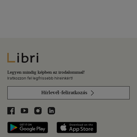
Libri
Legyen mindig képben az irodalommal!
Iratkozzon fel legfrissebb híreinkért!
Hírlevél-feliratkozás
Libri a Facebookon
Libri a Youtube-on
Libri az Instagramon
Libri a LinkedInen
Libri applikáció Szerezd meg: Google P
Libri applikáció 