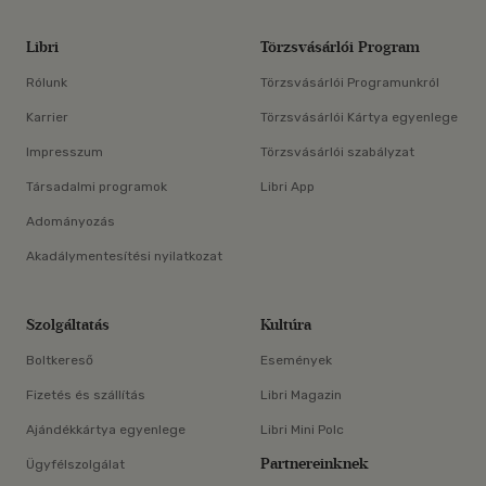
Libri
Törzsvásárlói Program
Rólunk
Törzsvásárlói Programunkról
Karrier
Törzsvásárlói Kártya egyenlege
Impresszum
Törzsvásárlói szabályzat
Társadalmi programok
Libri App
Adományozás
Akadálymentesítési nyilatkozat
Szolgáltatás
Kultúra
Boltkereső
Események
Fizetés és szállítás
Libri Magazin
Ajándékkártya egyenlege
Libri Mini Polc
Partnereinknek
Ügyfélszolgálat