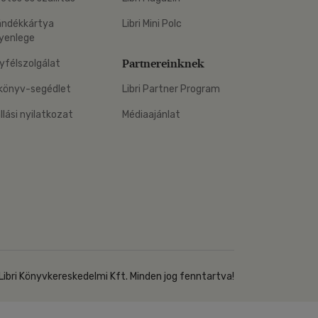
Kártya
Vallás, mitológia
m
ándékkártya
Libri Mini Polc
Képeslap
yenlege
és Természet
yv
Naptár
Partnereinknek
yfélszolgálat
k
Papír, írószer
könyv-segédlet
Libri Partner Program
ok
állási nyilatkozat
Médiaajánlat
Libri Könyvkereskedelmi Kft. Minden jog fenntartva!