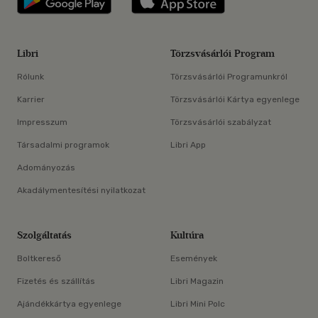
Libri
Törzsvásárlói Program
Rólunk
Törzsvásárlói Programunkról
Karrier
Törzsvásárlói Kártya egyenlege
Impresszum
Törzsvásárlói szabályzat
Társadalmi programok
Libri App
Adományozás
Akadálymentesítési nyilatkozat
Szolgáltatás
Kultúra
Boltkereső
Események
Fizetés és szállítás
Libri Magazin
Ajándékkártya egyenlege
Libri Mini Polc