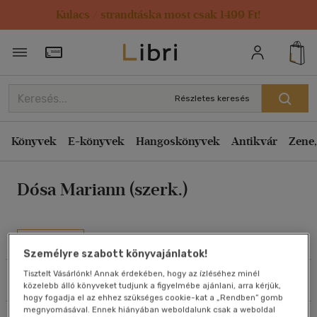
Kulacs / strandtáska most csak 1499 Ft!
Rendezés
Törzsvásárlói Kártya adatai
Rendezés
Kiadás éve szerint csökkenő
Részletes keresés
Kiadás éve szerint növekvő
Ár szerint csökkenő
Könyvek
E-könyvek
Hangoskönyvek
Antikvár
Zene,
Ár szerint növekvő
Dósa Mariann (szerk.)
Eladott darabszám szerint csökkenő
Eladott darabszám szerint növekvő
Cím szerint A-Z
Művei
Szerző szerint A-Z
Személyre szabott könyvajánlatok!
Tisztelt Vásárlónk! Annak érdekében, hogy az ízléséhez minél
Szűrés
Rendezés
közelebb álló könyveket tudjunk a figyelmébe ajánlani, arra kérjük,
Megjelenítés
hogy fogadja el az ehhez szükséges cookie-kat a „Rendben” gomb
megnyomásával. Ennek hiányában weboldalunk csak a weboldal
20 db / oldal