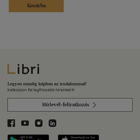
Kosárba
Libri
Legyen mindig képben az irodalommal!
Iratkozzon fel legfrissebb híreinkért!
Hírlevél-feliratkozás
Libri a Facebookon
Libri a Youtube-on
Libri az Instagramon
Libri a LinkedInen
Libri applikáció Szerezd meg: Google P
Libri applikáció 