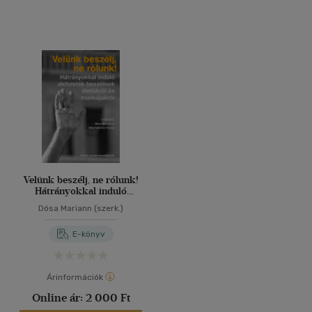
Velünk beszélj, ne rólunk!
Hátrányokkal induló
aktivisták beszélnek
Dósa Mariann (szerk.)
életükről és munkájukról
E-könyv
Árinformációk
Online ár:
2 000 Ft