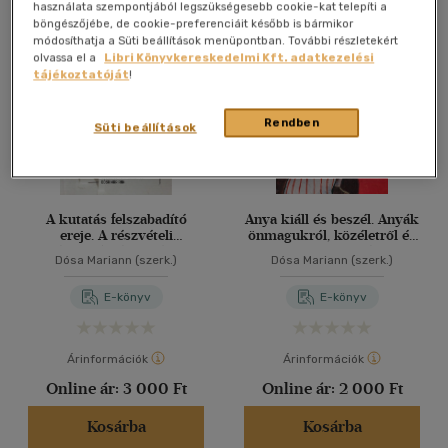
Összesen
3
db
használata szempontjából legszükségesebb cookie-kat telepíti a
böngészőjébe, de cookie-preferenciáit később is bármikor
40 db / oldal
módosíthatja a Süti beállítások menüpontban. További részletekért
olvassa el a
Libri Könyvkereskedelmi Kft. adatkezelési
tájékoztatóját
!
Alkalmaz
Rendben
Süti beállítások
A kutatás felszabadító
Anya kiáll és beszél. Anyák
ereje. A részvételi
önmagukról, közéletről és
akciókutatásról elméletben
aktivizmusról
Dósa Mariann (szerk.)
Dósa Mariann (szerk.)
és gyakorlatban
E-könyv
E-könyv
Árinformációk
Árinformációk
Online ár:
3 000 Ft
Online ár:
2 000 Ft
Kosárba
Kosárba