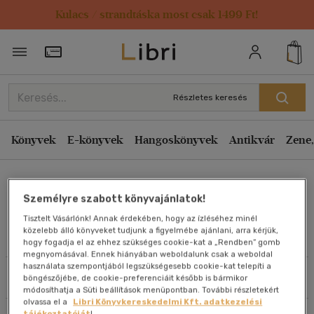
Kulacs / strandtáska most csak 1499 Ft!
Rendezés
Törzsvásárlói Kártya adatai
Rendezés
Kiadás éve szerint csökkenő
Részletes keresés
Kiadás éve szerint növekvő
Ár szerint csökkenő
Könyvek
E-könyvek
Hangoskönyvek
Antikvár
Zene,
Ár szerint növekvő
Doris Iding
Eladott darabszám szerint csökkenő
Személyre szabott könyvajánlatok!
Eladott darabszám szerint növekvő
Tisztelt Vásárlónk! Annak érdekében, hogy az ízléséhez minél
Cím szerint A-Z
közelebb álló könyveket tudjunk a figyelmébe ajánlani, arra kérjük,
Művei
hogy fogadja el az ehhez szükséges cookie-kat a „Rendben” gomb
Szerző szerint A-Z
megnyomásával. Ennek hiányában weboldalunk csak a weboldal
használata szempontjából legszükségesebb cookie-kat telepíti a
Szűrés
Rendezés
böngészőjébe, de cookie-preferenciáit később is bármikor
Megjelenítés
módosíthatja a Süti beállítások menüpontban. További részletekért
olvassa el a
Libri Könyvkereskedelmi Kft. adatkezelési
20 db / oldal
tájékoztatóját
!