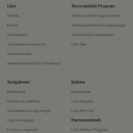
Libri
Törzsvásárlói Program
Rólunk
Törzsvásárlói Programunkról
Karrier
Törzsvásárlói Kártya egyenlege
Impresszum
Törzsvásárlói szabályzat
Társadalmi programok
Libri App
Adományozás
Akadálymentesítési nyilatkozat
Szolgáltatás
Kultúra
Boltkereső
Események
Fizetés és szállítás
Libri Magazin
Ajándékkártya egyenlege
Libri Mini Polc
Partnereinknek
Ügyfélszolgálat
E-könyv-segédlet
Libri Partner Program