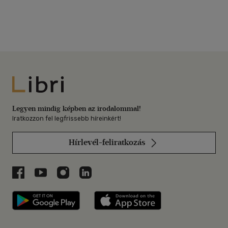
Libri
Legyen mindig képben az irodalommal!
Iratkozzon fel legfrissebb híreinkért!
Hírlevél-feliratkozás
Libri a Facebookon
Libri a Youtube-on
Libri az Instagramon
Libri a LinkedInen
Libri applikáció Szerezd meg: Google P
Libri applikáció 