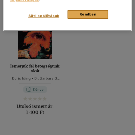
Összesen
1
db
40 db / oldal
Rendben
Süti beállítások
Alkalmaz
Ismerjük fel betegségünk
okát
Doris Iding
-
Dr. Barbara G.
Tilmann
Könyv
Utolsó ismert ár:
1 400 Ft