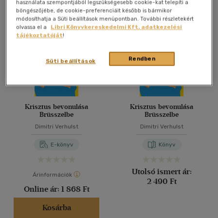
Összesen
3
db
használata szempontjából legszükségesebb cookie-kat telepíti a
böngészőjébe, de cookie-preferenciáit később is bármikor
40 db / oldal
módosíthatja a Süti beállítások menüpontban. További részletekért
olvassa el a
Libri Könyvkereskedelmi Kft. adatkezelési
tájékoztatóját
!
Alkalmaz
Rendben
Süti beállítások
Krisztus bevonulása
Krisztus bevonulása
Brüsszelbe
Brüsszelbe
Dimitri Verhulst
Dimitri Verhulst
E-könyv
Könyv
Utolsó ismert ár:
Árinformációk
2 490 Ft
Online ár:
1 868 Ft
Kosárba