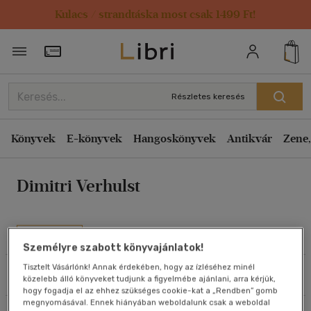
Kulacs / strandtáska most csak 1499 Ft!
Rendezés
Törzsvásárlói Kártya adatai
Rendezés
Kiadás éve szerint csökkenő
Részletes keresés
Kiadás éve szerint növekvő
Ár szerint csökkenő
Könyvek
E-könyvek
Hangoskönyvek
Antikvár
Zene,
Ár szerint növekvő
Dimitri Verhulst
Eladott darabszám szerint csökkenő
Eladott darabszám szerint növekvő
Cím szerint A-Z
Művei
Személyre szabott könyvajánlatok!
Szerző szerint A-Z
Tisztelt Vásárlónk! Annak érdekében, hogy az ízléséhez minél
Szűrés
Rendezés
közelebb álló könyveket tudjunk a figyelmébe ajánlani, arra kérjük,
Megjelenítés
hogy fogadja el az ehhez szükséges cookie-kat a „Rendben” gomb
megnyomásával. Ennek hiányában weboldalunk csak a weboldal
20 db / oldal