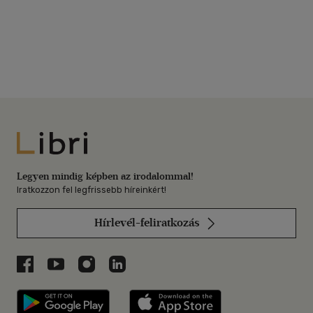
Libri
Legyen mindig képben az irodalommal!
Iratkozzon fel legfrissebb híreinkért!
Hírlevél-feliratkozás
Libri a Facebookon
Libri a Youtube-on
Libri az Instagramon
Libri a LinkedInen
Libri applikáció Szerezd meg: Google P
Libri applikáció 