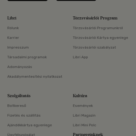
Libri
Törzsvásárlói Program
Rólunk
Törzsvásárlói Programunkról
Karrier
Törzsvásárlói Kártya egyenlege
Impresszum
Törzsvásárlói szabályzat
Társadalmi programok
Libri App
Adományozás
Akadálymentesítési nyilatkozat
Szolgáltatás
Kultúra
Boltkereső
Események
Fizetés és szállítás
Libri Magazin
Ajándékkártya egyenlege
Libri Mini Polc
Partnereinknek
Ügyfélszolgálat