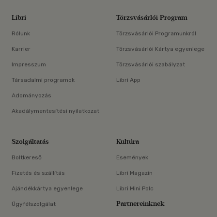
Libri
Törzsvásárlói Program
Rólunk
Törzsvásárlói Programunkról
Karrier
Törzsvásárlói Kártya egyenlege
Impresszum
Törzsvásárlói szabályzat
Társadalmi programok
Libri App
Adományozás
Akadálymentesítési nyilatkozat
Szolgáltatás
Kultúra
Boltkereső
Események
Fizetés és szállítás
Libri Magazin
Ajándékkártya egyenlege
Libri Mini Polc
Partnereinknek
Ügyfélszolgálat