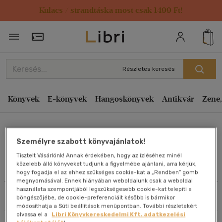
Kulacs / strandtáska most csak 1499 Ft!
Rendezés
Törzsvásárlói Kártya adatai
Rendezés
Kiadás éve szerint csökkenő
Részletes keresés
Kiadás éve szerint növekvő
Ár szerint csökkenő
Könyvek
E-könyvek
Hangoskönyvek
Antikvár
Zene,
Ár szerint növekvő
David Hirschleifer
Eladott darabszám szerint csökkenő
Személyre szabott könyvajánlatok!
Eladott darabszám szerint növekvő
Tisztelt Vásárlónk! Annak érdekében, hogy az ízléséhez minél
Cím szerint A-Z
közelebb álló könyveket tudjunk a figyelmébe ajánlani, arra kérjük,
Művei
hogy fogadja el az ehhez szükséges cookie-kat a „Rendben” gomb
Szerző szerint A-Z
megnyomásával. Ennek hiányában weboldalunk csak a weboldal
használata szempontjából legszükségesebb cookie-kat telepíti a
Szűrés
Rendezés
böngészőjébe, de cookie-preferenciáit később is bármikor
Megjelenítés
módosíthatja a Süti beállítások menüpontban. További részletekért
olvassa el a
Libri Könyvkereskedelmi Kft. adatkezelési
20 db / oldal