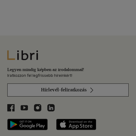
Libri
Legyen mindig képben az irodalommal!
Iratkozzon fel legfrissebb híreinkért!
Hírlevél-feliratkozás
Libri a Facebookon
Libri a Youtube-on
Libri az Instagramon
Libri a LinkedInen
Libri applikáció Szerezd meg: Google P
Libri applikáció 