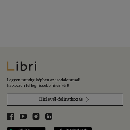
Libri
Legyen mindig képben az irodalommal!
Iratkozzon fel legfrissebb híreinkért!
Hírlevél-feliratkozás
Libri a Facebookon
Libri a Youtube-on
Libri az Instagramon
Libri a LinkedInen
Libri applikáció Szerezd meg: Google P
Libri applikáció 