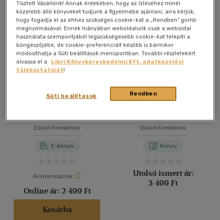
Összesen
6
db
Tisztelt Vásárlónk! Annak érdekében, hogy az ízléséhez minél
közelebb álló könyveket tudjunk a figyelmébe ajánlani, arra kérjük,
40 db / oldal
hogy fogadja el az ehhez szükséges cookie-kat a „Rendben” gomb
megnyomásával. Ennek hiányában weboldalunk csak a weboldal
használata szempontjából legszükségesebb cookie-kat telepíti a
böngészőjébe, de cookie-preferenciáit később is bármikor
Alkalmaz
módosíthatja a Süti beállítások menüpontban. További részletekért
olvassa el a
Libri Könyvkereskedelmi Kft. adatkezelési
tájékoztatóját
!
Rendben
Süti beállítások
Charlotte
Charlotte
David Foenkinos
David Foenkinos
E-könyv
Könyv
Utolsó ismert ár:
Árinformációk
3 499 Ft
Online ár:
2 499 Ft
Kosárba