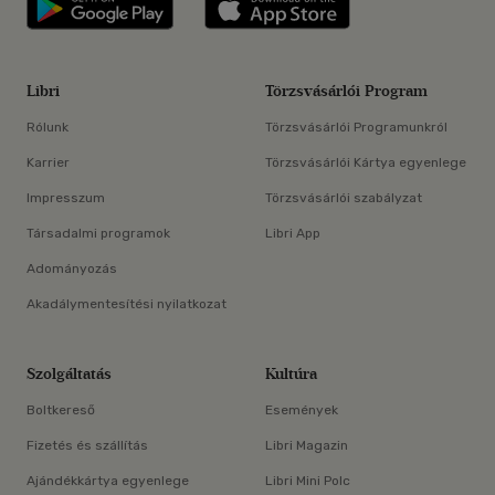
Libri
Törzsvásárlói Program
Rólunk
Törzsvásárlói Programunkról
Karrier
Törzsvásárlói Kártya egyenlege
Impresszum
Törzsvásárlói szabályzat
Társadalmi programok
Libri App
Adományozás
Akadálymentesítési nyilatkozat
Szolgáltatás
Kultúra
Boltkereső
Események
Fizetés és szállítás
Libri Magazin
Ajándékkártya egyenlege
Libri Mini Polc