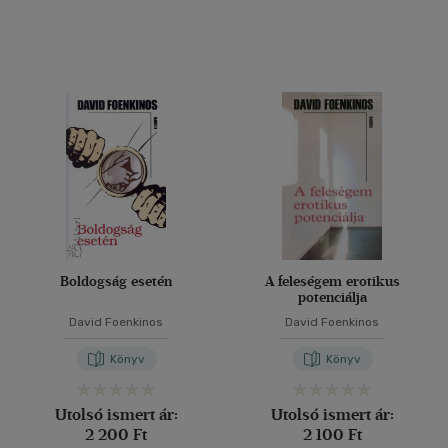
Boldogság esetén
A feleségem erotikus
potenciálja
David Foenkinos
David Foenkinos
Könyv
Könyv
Utolsó ismert ár:
Utolsó ismert ár:
2 200 Ft
2 100 Ft