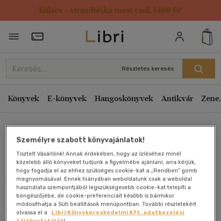
Kulacs / strandtáska most csak 1499 Ft!
Rendezés
Törzsvásárlói Kártya adatai
Rendezés
Kiadás éve szerint csökkenő
Részletes keresés
Kiadás éve szerint növekvő
Ár szerint csökkenő
Könyvek
E-könyvek
Hangoskönyvek
Antikvár
Zene,
Ár szerint növekvő
Davaadorzsin Monhor
Eladott darabszám szerint csökkenő
Személyre szabott könyvajánlatok!
Eladott darabszám szerint növekvő
Tisztelt Vásárlónk! Annak érdekében, hogy az ízléséhez minél
Cím szerint A-Z
közelebb álló könyveket tudjunk a figyelmébe ajánlani, arra kérjük,
Művei
hogy fogadja el az ehhez szükséges cookie-kat a „Rendben” gomb
Szerző szerint A-Z
megnyomásával. Ennek hiányában weboldalunk csak a weboldal
használata szempontjából legszükségesebb cookie-kat telepíti a
Szűrés
Rendezés
böngészőjébe, de cookie-preferenciáit később is bármikor
Megjelenítés
módosíthatja a Süti beállítások menüpontban. További részletekért
olvassa el a
Libri Könyvkereskedelmi Kft. adatkezelési
20 db / oldal
tájékoztatóját
!