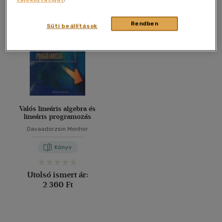
Összesen
1
db
40 db / oldal
Rendben
Süti beállítások
Alkalmaz
Valós lineáris algebra és
lineáris programozás
Davaadorzsin Monhor
Könyv
Utolsó ismert ár:
2 360 Ft