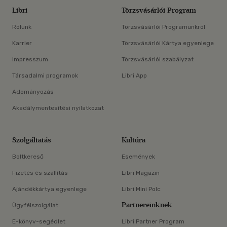
Libri
Törzsvásárlói Program
Rólunk
Törzsvásárlói Programunkról
Karrier
Törzsvásárlói Kártya egyenlege
Impresszum
Törzsvásárlói szabályzat
Társadalmi programok
Libri App
Adományozás
Akadálymentesítési nyilatkozat
Szolgáltatás
Kultúra
Boltkereső
Események
Fizetés és szállítás
Libri Magazin
Ajándékkártya egyenlege
Libri Mini Polc
Partnereinknek
Ügyfélszolgálat
E-könyv-segédlet
Libri Partner Program