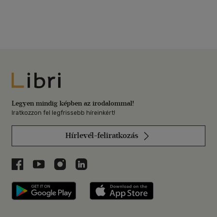
Libri
Legyen mindig képben az irodalommal!
Iratkozzon fel legfrissebb híreinkért!
Hírlevél-feliratkozás
Libri a Facebookon
Libri a Youtube-on
Libri az Instagramon
Libri a LinkedInen
Libri applikáció Szerezd meg: Google P
Libri applikáció 