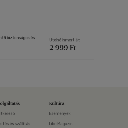
Kártya
Vallás, mitológia
m
Képeslap
és Természet
yv
Naptár
k
Papír, írószer
ok
ntő biztonságos és
Utolsó ismert ár:
2 999 Ft
olgáltatás
Kultúra
ltkereső
Események
zetés és szállítás
Libri Magazin