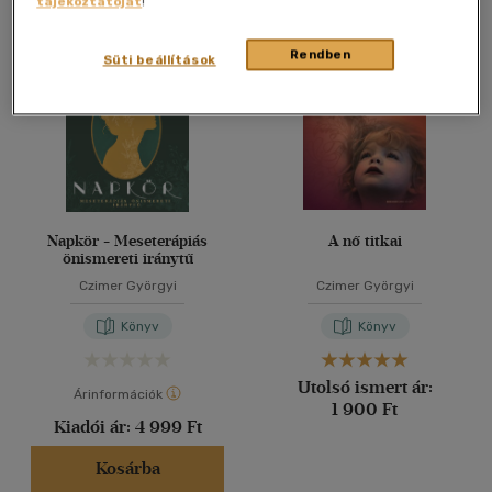
tájékoztatóját
!
Összesen
2
db
40 db / oldal
Rendben
Süti beállítások
Alkalmaz
Napkör - Meseterápiás
A nő titkai
önismereti iránytű
Czimer Györgyi
Czimer Györgyi
Könyv
Könyv
Utolsó ismert ár:
Árinformációk
1 900 Ft
Kiadói ár:
4 999 Ft
Kosárba