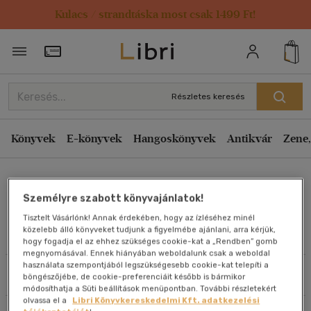
Kulacs / strandtáska most csak 1499 Ft!
Rendezés
Törzsvásárlói Kártya adatai
Rendezés
Kiadás éve szerint csökkenő
Részletes keresés
Kiadás éve szerint növekvő
Ár szerint csökkenő
Könyvek
E-könyvek
Hangoskönyvek
Antikvár
Zene,
Ár szerint növekvő
Czimer Györgyi
Eladott darabszám szerint csökkenő
Személyre szabott könyvajánlatok!
Eladott darabszám szerint növekvő
Tisztelt Vásárlónk! Annak érdekében, hogy az ízléséhez minél
Cím szerint A-Z
közelebb álló könyveket tudjunk a figyelmébe ajánlani, arra kérjük,
Művei
hogy fogadja el az ehhez szükséges cookie-kat a „Rendben” gomb
Szerző szerint A-Z
megnyomásával. Ennek hiányában weboldalunk csak a weboldal
használata szempontjából legszükségesebb cookie-kat telepíti a
Szűrés
Rendezés
böngészőjébe, de cookie-preferenciáit később is bármikor
Megjelenítés
módosíthatja a Süti beállítások menüpontban. További részletekért
olvassa el a
Libri Könyvkereskedelmi Kft. adatkezelési
20 db / oldal