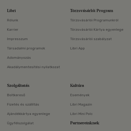
Libri
Törzsvásárlói Program
Rólunk
Törzsvásárlói Programunkról
Karrier
Törzsvásárlói Kártya egyenlege
Impresszum
Törzsvásárlói szabályzat
Társadalmi programok
Libri App
Adományozás
Akadálymentesítési nyilatkozat
Szolgáltatás
Kultúra
Boltkereső
Események
Fizetés és szállítás
Libri Magazin
Ajándékkártya egyenlege
Libri Mini Polc
Partnereinknek
Ügyfélszolgálat