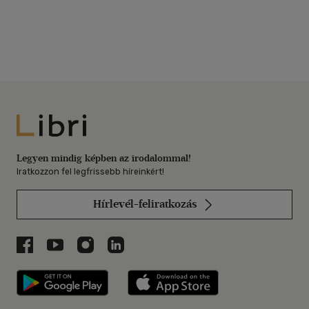
Libri
Legyen mindig képben az irodalommal!
Iratkozzon fel legfrissebb híreinkért!
Hírlevél-feliratkozás
Libri a Facebookon
Libri a Youtube-on
Libri az Instagramon
Libri a LinkedInen
Libri applikáció Szerezd meg: Google P
Libri applikáció 