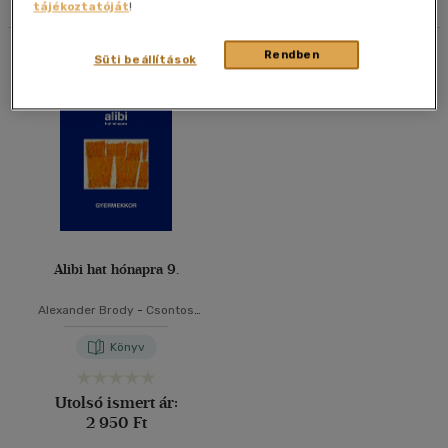
tájékoztatóját
!
40 db / oldal
Összesen
1
db
Rendben
Süti beállítások
Alkalmaz
Alibi hat hónapra 9.
Alexander Brody
-
Csontos
Erika
-
Farkasházy Tivadar
-
Márton László
-
Nagy Gabriella
Könyv
-
Torma Tamás
Utolsó ismert ár:
2 950 Ft