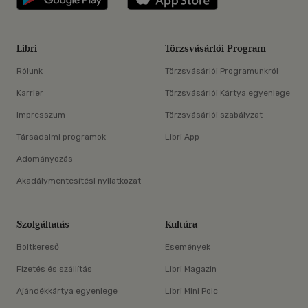
Libri
Törzsvásárlói Program
Rólunk
Törzsvásárlói Programunkról
Karrier
Törzsvásárlói Kártya egyenlege
Impresszum
Törzsvásárlói szabályzat
Társadalmi programok
Libri App
Adományozás
Akadálymentesítési nyilatkozat
Szolgáltatás
Kultúra
Boltkereső
Események
Fizetés és szállítás
Libri Magazin
Ajándékkártya egyenlege
Libri Mini Polc