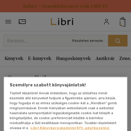
Kulacs / strandtáska most csak 1499 Ft!
Rendezés
Törzsvásárlói Kártya adatai
Rendezés
Kiadás éve szerint csökkenő
Részletes keresés
Kiadás éve szerint növekvő
Ár szerint csökkenő
Könyvek
E-könyvek
Hangoskönyvek
Antikvár
Zene,
Ár szerint növekvő
Csontos Erika
Eladott darabszám szerint csökkenő
Személyre szabott könyvajánlatok!
Eladott darabszám szerint növekvő
Tisztelt Vásárlónk! Annak érdekében, hogy az ízléséhez minél
Cím szerint A-Z
közelebb álló könyveket tudjunk a figyelmébe ajánlani, arra kérjük,
Művei
hogy fogadja el az ehhez szükséges cookie-kat a „Rendben” gomb
Szerző szerint A-Z
megnyomásával. Ennek hiányában weboldalunk csak a weboldal
használata szempontjából legszükségesebb cookie-kat telepíti a
Olvasói vélemények
böngészőjébe, de cookie-preferenciáit később is bármikor
Megjelenítés
módosíthatja a Süti beállítások menüpontban. További részletekért
olvassa el a
Libri Könyvkereskedelmi Kft. adatkezelési
Szűrés
Rendezés
20 db / oldal