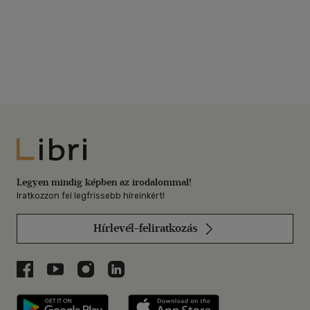
Libri
Legyen mindig képben az irodalommal!
Iratkozzon fel legfrissebb híreinkért!
Hírlevél-feliratkozás
Libri a Facebookon
Libri a Youtube-on
Libri az Instagramon
Libri a LinkedInen
Libri applikáció Szerezd meg: Google P
Libri applikáció 