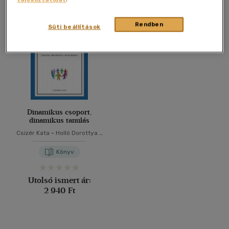
Összesen
1
db
40 db / oldal
Rendben
Süti beállítások
Alkalmaz
Dinamikus csoport,
dinamikus tanulás
Csizér Kata
-
Holló Dorottya
-
Károly Krisztina
Könyv
Utolsó ismert ár:
2 940 Ft