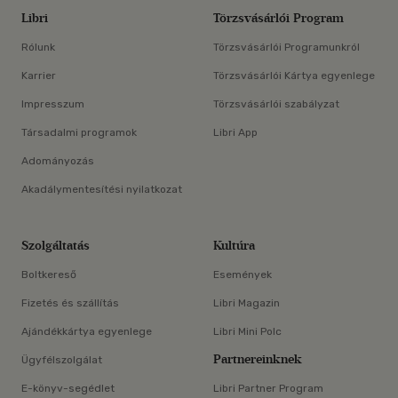
Libri
Törzsvásárlói Program
Rólunk
Törzsvásárlói Programunkról
Karrier
Törzsvásárlói Kártya egyenlege
Impresszum
Törzsvásárlói szabályzat
Társadalmi programok
Libri App
Adományozás
Akadálymentesítési nyilatkozat
Szolgáltatás
Kultúra
Boltkereső
Események
Fizetés és szállítás
Libri Magazin
Ajándékkártya egyenlege
Libri Mini Polc
Partnereinknek
Ügyfélszolgálat
E-könyv-segédlet
Libri Partner Program