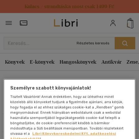
Kulacs / strandtáska most csak 1499 Ft!
Rendezés
Törzsvásárlói Kártya adatai
Rendezés
Kiadás éve szerint csökkenő
Részletes keresés
Kiadás éve szerint növekvő
Ár szerint csökkenő
Könyvek
E-könyvek
Hangoskönyvek
Antikvár
Zene,
Ár szerint növekvő
Csizér Kata
Eladott darabszám szerint csökkenő
Személyre szabott könyvajánlatok!
Eladott darabszám szerint növekvő
Tisztelt Vásárlónk! Annak érdekében, hogy az ízléséhez minél
Cím szerint A-Z
közelebb álló könyveket tudjunk a figyelmébe ajánlani, arra kérjük,
Művei
hogy fogadja el az ehhez szükséges cookie-kat a „Rendben” gomb
Szerző szerint A-Z
megnyomásával. Ennek hiányában weboldalunk csak a weboldal
használata szempontjából legszükségesebb cookie-kat telepíti a
Szűrés
Rendezés
böngészőjébe, de cookie-preferenciáit később is bármikor
Megjelenítés
módosíthatja a Süti beállítások menüpontban. További részletekért
olvassa el a
Libri Könyvkereskedelmi Kft. adatkezelési
20 db / oldal
tájékoztatóját
!