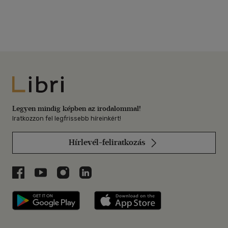
Libri
Legyen mindig képben az irodalommal!
Iratkozzon fel legfrissebb híreinkért!
Hírlevél-feliratkozás
Libri a Facebookon
Libri a Youtube-on
Libri az Instagramon
Libri a LinkedInen
Libri applikáció Szerezd meg: Google P
Libri applikáció 