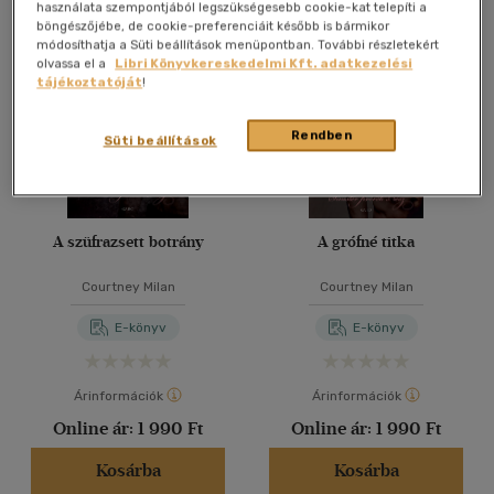
Összesen
4
db
használata szempontjából legszükségesebb cookie-kat telepíti a
böngészőjébe, de cookie-preferenciáit később is bármikor
40 db / oldal
módosíthatja a Süti beállítások menüpontban. További részletekért
olvassa el a
Libri Könyvkereskedelmi Kft. adatkezelési
tájékoztatóját
!
Alkalmaz
Rendben
Süti beállítások
A szüfrazsett botrány
A grófné titka
Courtney Milan
Courtney Milan
E-könyv
E-könyv
Árinformációk
Árinformációk
Online ár:
1 990 Ft
Online ár:
1 990 Ft
Kosárba
Kosárba