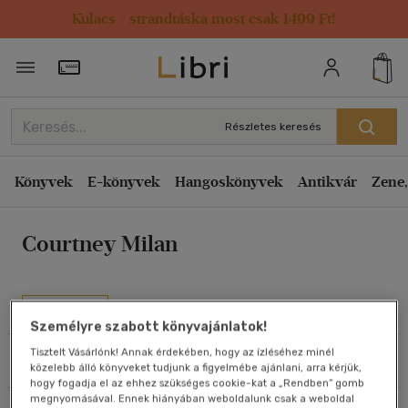
Kulacs / strandtáska most csak 1499 Ft!
Rendezés
Törzsvásárlói Kártya adatai
Rendezés
Kiadás éve szerint csökkenő
Részletes keresés
Kiadás éve szerint növekvő
Ár szerint csökkenő
Könyvek
E-könyvek
Hangoskönyvek
Antikvár
Zene,
Ár szerint növekvő
Courtney Milan
Eladott darabszám szerint csökkenő
Eladott darabszám szerint növekvő
Cím szerint A-Z
Művei
Szerző szerint A-Z
Személyre szabott könyvajánlatok!
Tisztelt Vásárlónk! Annak érdekében, hogy az ízléséhez minél
Szűrés
Rendezés
közelebb álló könyveket tudjunk a figyelmébe ajánlani, arra kérjük,
Megjelenítés
hogy fogadja el az ehhez szükséges cookie-kat a „Rendben” gomb
megnyomásával. Ennek hiányában weboldalunk csak a weboldal
20 db / oldal