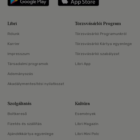
Libri
Törzsvásárlói Program
Rólunk
Törzsvásárlói Programunkról
Karrier
Törzsvásárlói Kártya egyenlege
Impresszum
Törzsvásárlói szabályzat
Társadalmi programok
Libri App
Adományozás
Akadálymentesítési nyilatkozat
Szolgáltatás
Kultúra
Boltkereső
Események
Fizetés és szállítás
Libri Magazin
Ajándékkártya egyenlege
Libri Mini Polc