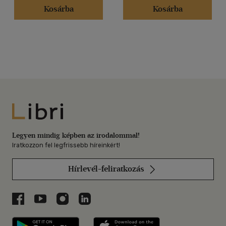
Kosárba
Kosárba
Libri
Legyen mindig képben az irodalommal!
Iratkozzon fel legfrissebb híreinkért!
Hírlevél-feliratkozás
Libri a Facebookon
Libri a Youtube-on
Libri az Instagramon
Libri a LinkedInen
Libri applikáció Szerezd meg: Google P
Libri applikáció 