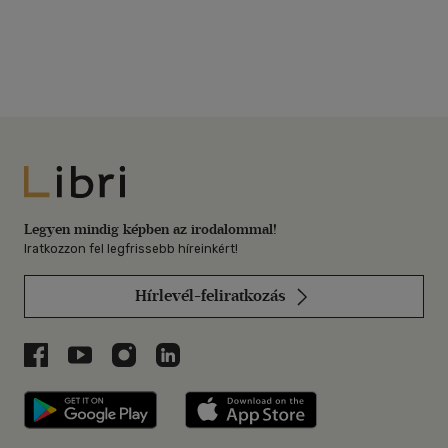
Libri
Legyen mindig képben az irodalommal!
Iratkozzon fel legfrissebb híreinkért!
Hírlevél-feliratkozás
Libri a Facebookon
Libri a Youtube-on
Libri az Instagramon
Libri a LinkedInen
Libri applikáció Szerezd meg: Google P
Libri applikáció 