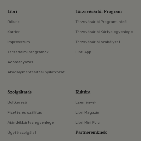
Libri
Törzsvásárlói Program
Rólunk
Törzsvásárlói Programunkról
Karrier
Törzsvásárlói Kártya egyenlege
Impresszum
Törzsvásárlói szabályzat
Társadalmi programok
Libri App
Adományozás
Akadálymentesítési nyilatkozat
Szolgáltatás
Kultúra
Boltkereső
Események
Fizetés és szállítás
Libri Magazin
Ajándékkártya egyenlege
Libri Mini Polc
Partnereinknek
Ügyfélszolgálat