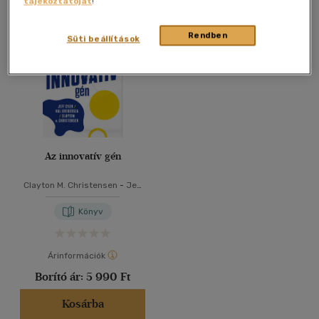
tájékoztatóját
!
Összesen
1
db
40 db / oldal
Rendben
Süti beállítások
Alkalmaz
Az innovatív gén
Clayton M. Christensen
-
Jeff
Dyer
-
Hal Gregersen
Könyv
Árinformációk
Borító ár:
5 990 Ft
Kosárba