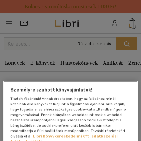
Kulacs / strandtáska most csak 1499 Ft!
Rendezés
Törzsvásárlói Kártya adatai
Rendezés
Kiadás éve szerint csökkenő
Részletes keresés
Kiadás éve szerint növekvő
Ár szerint csökkenő
Könyvek
E-könyvek
Hangoskönyvek
Antikvár
Zene,
Ár szerint növekvő
Clayton M. Christensen
Eladott darabszám szerint csökkenő
Személyre szabott könyvajánlatok!
Eladott darabszám szerint növekvő
Tisztelt Vásárlónk! Annak érdekében, hogy az ízléséhez minél
Cím szerint A-Z
közelebb álló könyveket tudjunk a figyelmébe ajánlani, arra kérjük,
Művei
hogy fogadja el az ehhez szükséges cookie-kat a „Rendben” gomb
Szerző szerint A-Z
megnyomásával. Ennek hiányában weboldalunk csak a weboldal
használata szempontjából legszükségesebb cookie-kat telepíti a
Szűrés
Rendezés
böngészőjébe, de cookie-preferenciáit később is bármikor
Megjelenítés
módosíthatja a Süti beállítások menüpontban. További részletekért
olvassa el a
Libri Könyvkereskedelmi Kft. adatkezelési
20 db / oldal