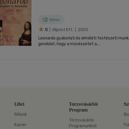
nyelvű
Egyéb áru,
jaink, bulvár, politika
jaink, bulvár, politika
Sport, természetjárás
Ismeretterjesztő
Nyelvkönyv, szótár, idegen nyelvű
Hangzóanyag
Történelem
Szatíra
Térkép
Térkép
Történele
szolgáltatás
Pénz, gazdaság, üzleti élet
lvkönyv, szótár, idegen nyelvű
tár
Számítástechnika, internet
Játékfilm
Pénz, gazdaság, üzleti élet
Papír, írószer
Tudomány és Természet
Színház
Történelem
Naptár
Tudomány 
E-hangoskön
Sport, természetjárás
Könyv
Kaland
Természetfilm
Kártya
Utazás
Társasjátéko
0
| Allprint Kft. | 2005
Kötelező
Thriller,Pszicho-
Kreatív játék
olvasmányok-
thriller
Leonardo gyakorlati és elméleti festészeti munk
filmfeld.
gondolat, hogy a művészetet a...
Történelmi
Krimi
Tv-sorozatok
Misztikus
Libri
Törzsvásárlói
Sz
Program
Rólunk
Bo
Törzsvásárlói
Karrier
Fi
Programunkról