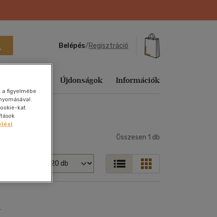
Belépés
/
Regisztráció
ő
Sikerlista
Újdonságok
Információk
k a figyelmébe
gnyomásával.
ookie-kat
Ajándék
Sikerlisták
ítások
lési
yelvű
ág
echnika,
Tankönyvek, segédkönyvek
Útifilm
Sport, természetjárás
Fejlesztő
Utazás
Tudomány és Természet
Vallás, mitológia
Ajándékkártyák
Heti sikerlista
Összesen
1
db
játékok
Társ. tudományok
Vígjáték
Tankönyvek, segédkönyvek
Vallás, mitológia
Utazás
Egyéb áru,
Aktuális
zeneelmélet
Könyves
szolgáltatás
Történelem
Western
Társ. tudományok
Vallás, mitológia
Előrendelhető
Megjelenítés
kiegészítők
s
k,
Folyóirat, újság
Tudomány és Természet
Zene, musical
Történelem
E-könyv
vek
Földgömb
sikerlista
Utazás
Tudomány és Természet
ományok
Játék
y
Vallás, mitológia
Utazás