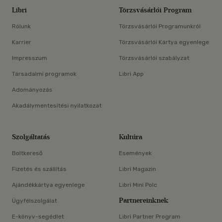
Libri
Törzsvásárlói Program
Rólunk
Törzsvásárlói Programunkról
Karrier
Törzsvásárlói Kártya egyenlege
Impresszum
Törzsvásárlói szabályzat
Társadalmi programok
Libri App
Adományozás
Akadálymentesítési nyilatkozat
Szolgáltatás
Kultúra
Boltkereső
Események
Fizetés és szállítás
Libri Magazin
Ajándékkártya egyenlege
Libri Mini Polc
Partnereinknek
Ügyfélszolgálat
E-könyv-segédlet
Libri Partner Program