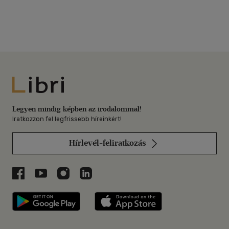
Libri
Legyen mindig képben az irodalommal!
Iratkozzon fel legfrissebb híreinkért!
Hírlevél-feliratkozás
Libri a Facebookon
Libri a Youtube-on
Libri az Instagramon
Libri a LinkedInen
Libri applikáció Szerezd meg: Google P
Libri applikáció 