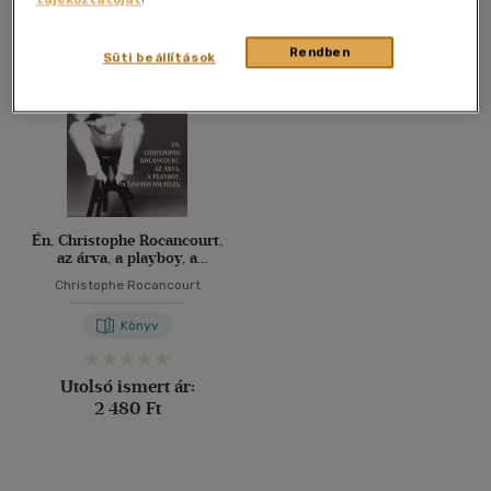
Összesen
1
db
40 db / oldal
Rendben
Süti beállítások
Alkalmaz
Én, Christophe Rocancourt,
az árva, a playboy, a
börtöntöltelék
Christophe Rocancourt
Könyv
Utolsó ismert ár:
2 480 Ft