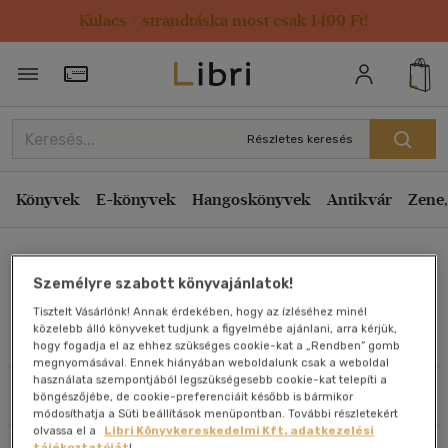
Kulacs / strandtáska most csak 1499 Ft!
Rendezés
Törzsvásárlói Kártya adatai
Rendezés
Kiadás éve szerint csökkenő
Részletes keresés
Kiadás éve szerint növekvő
Ár szerint csökkenő
Könyvek
E-könyvek
Hangoskönyvek
Antikvár
Zene,
Ár szerint növekvő
Christophe Rocancourt
Eladott darabszám szerint csökkenő
Személyre szabott könyvajánlatok!
Eladott darabszám szerint növekvő
Tisztelt Vásárlónk! Annak érdekében, hogy az ízléséhez minél
Cím szerint A-Z
közelebb álló könyveket tudjunk a figyelmébe ajánlani, arra kérjük,
Művei
hogy fogadja el az ehhez szükséges cookie-kat a „Rendben” gomb
Szerző szerint A-Z
megnyomásával. Ennek hiányában weboldalunk csak a weboldal
használata szempontjából legszükségesebb cookie-kat telepíti a
Szűrés
Rendezés
böngészőjébe, de cookie-preferenciáit később is bármikor
Megjelenítés
módosíthatja a Süti beállítások menüpontban. További részletekért
olvassa el a
Libri Könyvkereskedelmi Kft. adatkezelési
20 db / oldal
tájékoztatóját
!