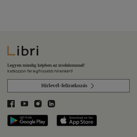
Libri
Legyen mindig képben az irodalommal!
Iratkozzon fel legfrissebb híreinkért!
Hírlevél-feliratkozás
Libri a Facebookon
Libri a Youtube-on
Libri az Instagramon
Libri a LinkedInen
Libri applikáció Szerezd meg: Google P
Libri applikáció 