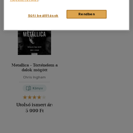
Összesen
1
db
40 db / oldal
Rendben
Süti beállítások
Alkalmaz
Metallica - Történelem a
dalok mögött
Chris Ingham
Könyv
Utolsó ismert ár:
5 999 Ft