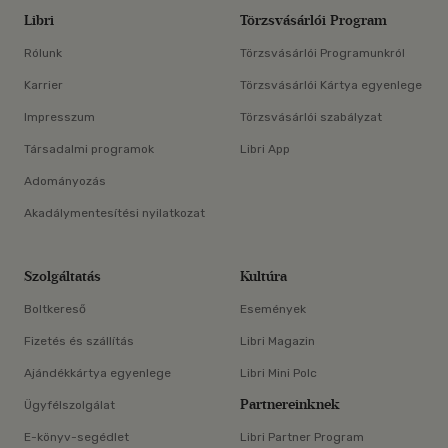
Libri
Törzsvásárlói Program
Rólunk
Törzsvásárlói Programunkról
Karrier
Törzsvásárlói Kártya egyenlege
Impresszum
Törzsvásárlói szabályzat
Társadalmi programok
Libri App
Adományozás
Akadálymentesítési nyilatkozat
Szolgáltatás
Kultúra
Boltkereső
Események
Fizetés és szállítás
Libri Magazin
Ajándékkártya egyenlege
Libri Mini Polc
Partnereinknek
Ügyfélszolgálat
E-könyv-segédlet
Libri Partner Program