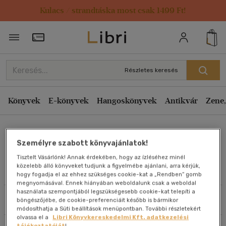
Kulacs / strandtáska most csak 1499 Ft!
Rendezés
Törzsvásárlói Kártya adatai
Rendezés
Kiadás éve szerint csökkenő
Részletes keresés
Kiadás éve szerint növekvő
Ár szerint csökkenő
Könyvek
E-könyvek
Hangoskönyvek
Antikvár
Zene,
Ár szerint növekvő
Chris Ingham
Eladott darabszám szerint csökkenő
Személyre szabott könyvajánlatok!
Eladott darabszám szerint növekvő
Tisztelt Vásárlónk! Annak érdekében, hogy az ízléséhez minél
Cím szerint A-Z
közelebb álló könyveket tudjunk a figyelmébe ajánlani, arra kérjük,
Művei
hogy fogadja el az ehhez szükséges cookie-kat a „Rendben” gomb
Szerző szerint A-Z
megnyomásával. Ennek hiányában weboldalunk csak a weboldal
használata szempontjából legszükségesebb cookie-kat telepíti a
Szűrés
Rendezés
böngészőjébe, de cookie-preferenciáit később is bármikor
Megjelenítés
módosíthatja a Süti beállítások menüpontban. További részletekért
olvassa el a
Libri Könyvkereskedelmi Kft. adatkezelési
20 db / oldal
tájékoztatóját
!