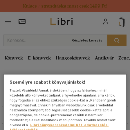
Kulacs / strandtáska most csak 1499 Ft!
Rendezés
Törzsvásárlói Kártya adatai
Rendezés
Kiadás éve szerint csökkenő
Részletes keresés
Kiadás éve szerint növekvő
Ár szerint csökkenő
Könyvek
E-könyvek
Hangoskönyvek
Antikvár
Zene,
Ár szerint növekvő
Cedar Rose Guelberth
Eladott darabszám szerint csökkenő
Személyre szabott könyvajánlatok!
Eladott darabszám szerint növekvő
Tisztelt Vásárlónk! Annak érdekében, hogy az ízléséhez minél
Cím szerint A-Z
közelebb álló könyveket tudjunk a figyelmébe ajánlani, arra kérjük,
Művei
hogy fogadja el az ehhez szükséges cookie-kat a „Rendben” gomb
Szerző szerint A-Z
megnyomásával. Ennek hiányában weboldalunk csak a weboldal
használata szempontjából legszükségesebb cookie-kat telepíti a
Szűrés
Rendezés
böngészőjébe, de cookie-preferenciáit később is bármikor
Megjelenítés
módosíthatja a Süti beállítások menüpontban. További részletekért
olvassa el a
Libri Könyvkereskedelmi Kft. adatkezelési
20 db / oldal
tájékoztatóját
!