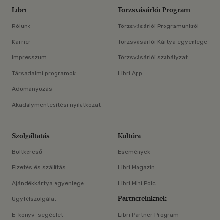
Libri
Törzsvásárlói Program
Rólunk
Törzsvásárlói Programunkról
Karrier
Törzsvásárlói Kártya egyenlege
Impresszum
Törzsvásárlói szabályzat
Társadalmi programok
Libri App
Adományozás
Akadálymentesítési nyilatkozat
Szolgáltatás
Kultúra
Boltkereső
Események
Fizetés és szállítás
Libri Magazin
Ajándékkártya egyenlege
Libri Mini Polc
Partnereinknek
Ügyfélszolgálat
E-könyv-segédlet
Libri Partner Program