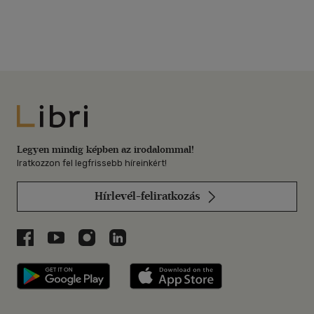
Libri
Legyen mindig képben az irodalommal!
Iratkozzon fel legfrissebb híreinkért!
Hírlevél-feliratkozás
Libri a Facebookon
Libri a Youtube-on
Libri az Instagramon
Libri a LinkedInen
Libri applikáció Szerezd meg: Google P
Libri applikáció 