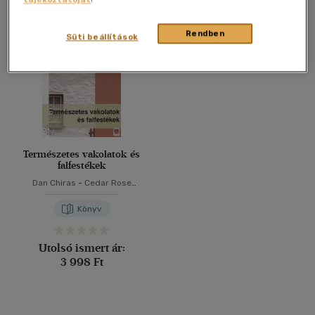
Összesen
1
db
40 db / oldal
Rendben
Süti beállítások
Alkalmaz
Természetes vakolatok és
falfestékek
Dan Chiras
-
Cedar Rose
Guelberth
Könyv
Utolsó ismert ár:
3 998 Ft