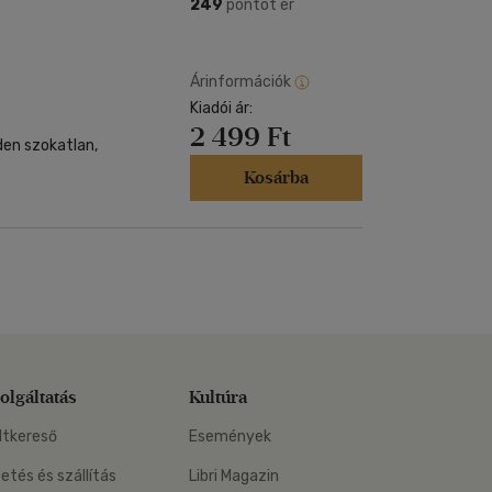
Kártya
249
pontot ér
Vallás, mitológia
m
Képeslap
és Természet
yv
Naptár
Árinformációk
k
Kiadói ár:
Papír, írószer
2 499 Ft
ok
den szokatlan,
Kosárba
olgáltatás
Kultúra
ltkereső
Események
zetés és szállítás
Libri Magazin